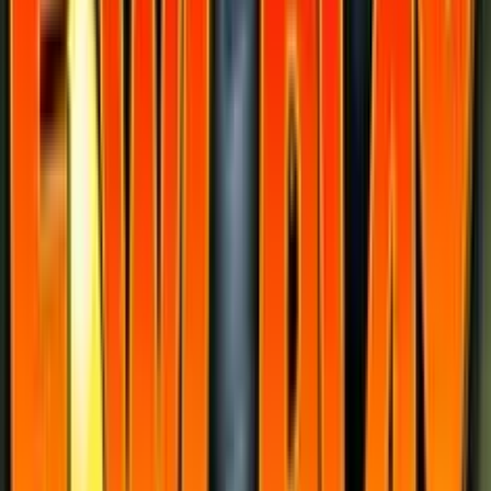
accumulare 
punti bonus
ogni €1 di 
ricevuto
Fowl Play Paris Slot Machine
Fowl Play Paris rappresenta una creativa incursione nel
mondo delle slot online, frutto dell'ingegno di WMG. Questo
gioco ci porta direttamente nel cuore vibrante di Parigi, con
simboli rappresentativi come la Torre Eiffel e l'Arco di Trionfo
che adornano i rulli. Lanciata il 2 febbraio 2021, si distingue
per un RTP del 92,2%, che, sebbene sotto la media
dell'industria, non ne sminuisce l'attrattiva. La struttura
classica a 5x3 con 5 linee di pagamento e le puntate variabili
da 0,25€ a 8€ rendono il gioco accessibile a una vasta gamma