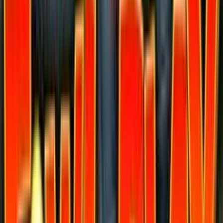
Ricarica
Requ
di Giocata
Per convertir
bonus casin
istantaneo e
relative vinc
in denaro
prelevabile,
necessario
#
3
accumulare 
punti bonus
5.0
/5
•
(
3
Voti
)
ogni €1 di 
Pokerstars
ricevuto
Casino
Recensione
Requisiti d
Giocata
Per convertir
bonus casin
istantaneo e
relative vinc
in denaro
prelevabile,
necessario