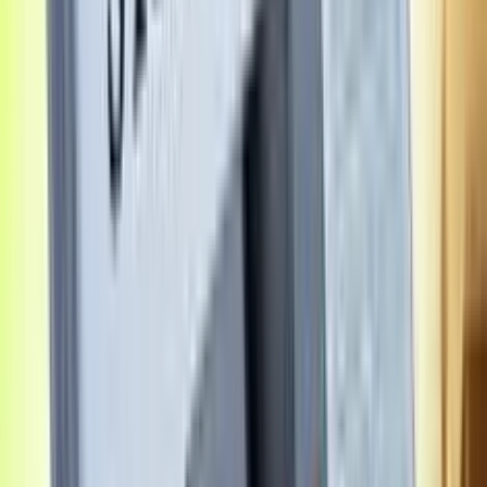
Add to
favorites
Mag
•