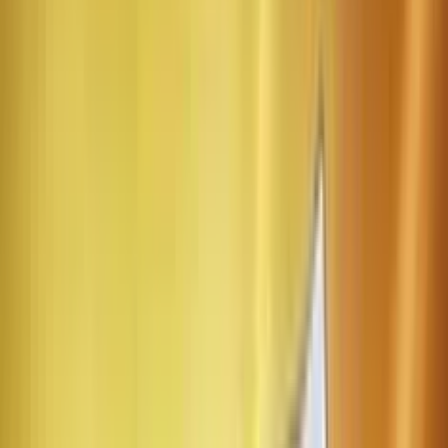
Casino Online
Elenco Casino Italiani
Slot Soldi Veri
Casinò
Live
StarVegas
AdmiralBet
Starcasino
888
Casino
Snai
Betflag
Leovegas
Lottomatica
Bonus Benvenuto
Bonus Benvenuto
Bonus Senza Deposito
Free Spin (Giri Gratis)
Notizie
Slot Gratis
Bonus Casino
Casino Online
Menu