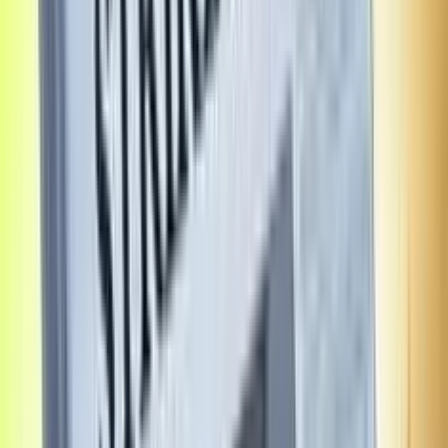
3.3
/5
Gioco Gratis
Big Ghoulies Evolution