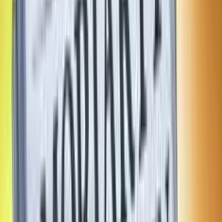
4.7
/5
Gioco Gratis
Haunted House Megaways