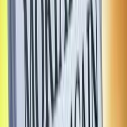
Add to
favorites
Mag
•