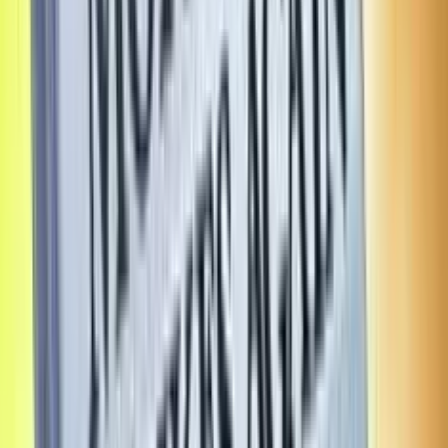
3.5
/5
Gioco Gratis
Fowl Play Gallina
Add to
favorites
Mag
•