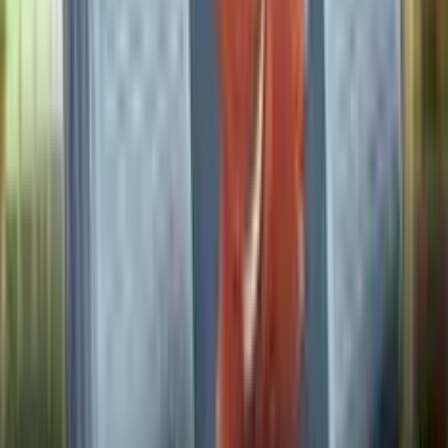
Bonus
Benvenuto
2000€ Bonu
Ricarica
Requ
#
2
di Giocata
40x da
raggiungere
4.8
/5
•
(
6
Voti
)
entro 10 gio
Requisiti d
Snai
Recensione
Giocata
40x da
raggiungere
entro 10 gio