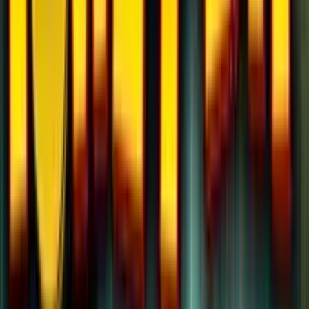
Videoslot simili a Fowl Play Paris
Per chi apprezza queste slot a tematica gallina, il provider
MAG/WMS ha realizzato altri divertenti titoli con gli stessi
protagonisti:
4 Fowl Play
Fowl Play Gallina
Fowl Play London
Opinioni Finali
Fowl Play Paris cattura l'essenza e il fascino di Parigi con
uno spirito ludico e una grafica accattivante. Nonostante un
RTP al di sotto della media, il gioco compensa con un design
coinvolgente e funzioni bonus variegate, rendendolo un titolo
imperdibile per gli amanti delle slot e della cultura francese.
La combinazione di un'ambientazione affascinante e la
possibilità di vincite entusiasmanti rende Fowl Play Paris una
scelta eccellente per una fuga virtuale nella Città delle Luci.
Domande Frequenti