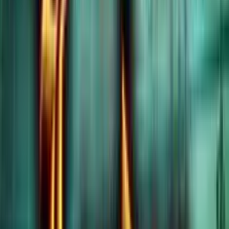
Giada Benazzi
Ruolo
:
Copywriter e Public Relation
Specialist
Specializzazione
:
Recensioni casinò e slot
Sono una copywriter specializzata nel settore dell'iGaming ed
esperta in Big Data legati al gioco d’azzardo online. Mi
occupo della redazione e revisione dei contenuti pubblicati
nella sezione blog di Gaming Report, oltre ad effettuare
ricerche e indagini di settore. Curo le relazioni pubbliche con i
media italiani e internazionali, soprattutto in nazioni come
Spagna, Francia, Inghilterra e Stati Uniti.