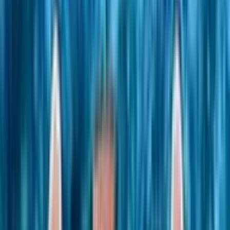
HOT SLOT
Gioco Gratis
Witch Hunter
Add to
favorites
Mag
•