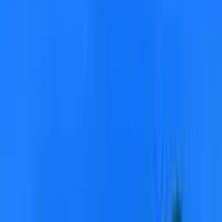
Casino Online
Elenco Casino Italiani
Slot Soldi Veri
Casinò
Live
StarVegas
AdmiralBet
Starcasino
888
Casino
Snai
Betflag
Leovegas
Lottomatica
Bonus Benvenuto
Bonus Benvenuto
Bonus Senza Deposito
Free Spin (Giri Gratis)
Notizie
Slot Gratis
Bonus Casino
Casino Online
Menu