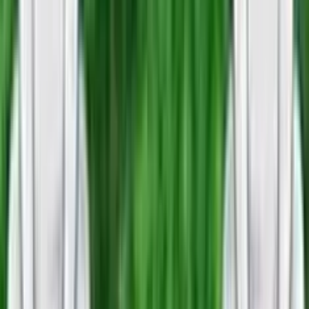
GIOCA AL CASINÒ
Termini e Condizioni
Slot Machine Famose di MAG
Le slot machine online implementate da
Mag Elettronica
sono disponibili sia sul mercato terrestre che online. Tra le
slot di successo presenti nel mercato terrestre, e replicate in