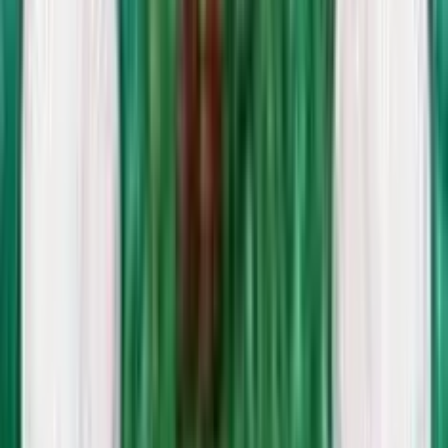
Bonus Benvenuto
2000€ Bonus Ricarica
Requisiti di Giocata