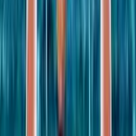
0.0
/5
Le migliori slot machine online di MAG
Mag Elettronica vanta un'esperienza di più di vent'anni nel
campo della progettazione e produzione sia di software che
di apparecchi da gioco. L'esperienza maturata nel corso del
tempo le ha permesso di osservare e curare il settore