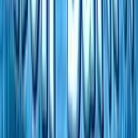
2.8
/5
Gioco Gratis
Fowl Play Paris
Add to
favorites
Mag
•