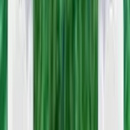
Bonus Benvenuto
100€ Bonus Ricarica
Requisiti di Giocata