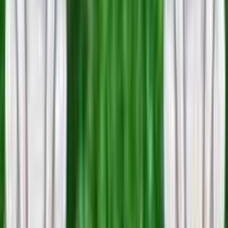
versione digitale, troviamo
Haunted House
,
Fowl Play
London
,
Pigs and Bricks
,
Witch Hunter
,
Yabba Dabba Dosh
e altri titoli come
Power Station Gold, Cash Bunny
,
Rock
Idols
,
Money Crisis
.
L'offerta di
Mag Elettronica
per quanto concerne le slot
machine è una delle più interessanti del web e si
caratterizzano per la presenza di temi innovativi, grafica
accattivante, gameplay fluido e veloce.
Casino Senza Deposito
StarCasino
100€
Recensione