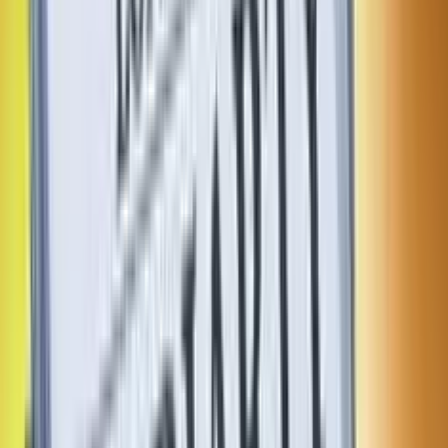
Add to
favorites
Soldi Veri
Giochi dello stesso provider
Gioco Gratis
Fowl Play Paris
Add to
favorites
Mag
•