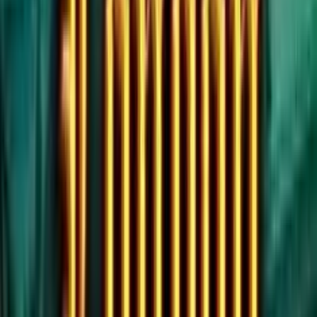
0
%
3