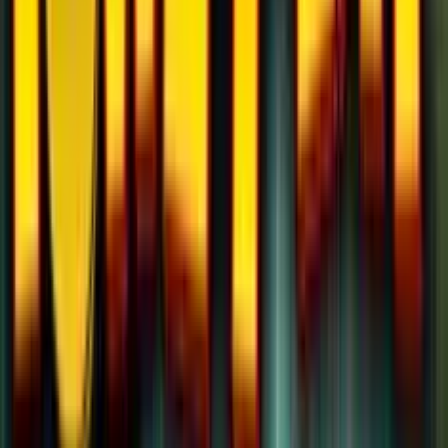
il bonus con almeno 3 simboli bonus sui rulli in una giocata, il
giocatore inizia il bonus effettuando una prima scelta. Gli esiti
di ogni scelta possono essere 3 con il giocatore che può
scovare un lingotto d'argento e vincere in questo modo un
premi casuale, perdere un pò di energia, o far evolvere la
strega. Il bonus termina quando il giocatore non ha più energia
a sua disposizione.
Davide Luciani
Ruolo
:
Redattore
Giornalista pubblicista di origine abruzzese e Copywriter da
oltre sette anni. Su GamingReport mi occupo di redigere
articoli sul mercato del gambling nazionale e internazionale,