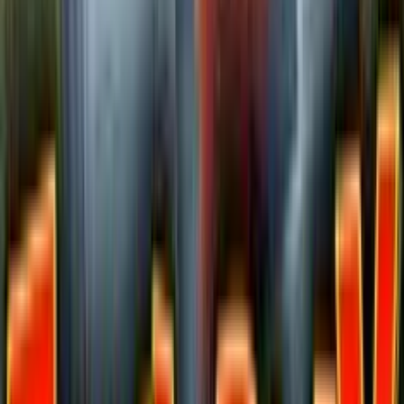
Bonus
Benvenuto