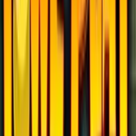
tra loro a partire da quello alla sinistra dello schermo e su
posizioni di una singola linea di puntata attiva, con premi per
singola combinazione che possono raggiungere in alcuni casi
anche le 10000 volte la puntata per linea.
Simboli Speciali
Gli unici due simboli bonus previsti dalla slot machine Witch
Hunter sono il simbolo wild e il simbolo bonus, associati
rispettivamente alla funzione di simbolo jolly ed al bonus
game. Il simbolo wild in particolare grazie alla sua funzione di
jolly è in grado di assumere il valore di un qualsiasi altro
simbolo della slot, eccetto il bonus, in modo da aiutare il
giocatore nel comporre laddove possibile delle combinazioni
a premi. Il simbolo bonus invece può attivare quando estratto
in almeno 3 posizioni dei rulli, il bonus game della slot.
Funzioni Bonus
Il bonus game della slot machine Witch Hunter è una sorta di
mini gioco durante il quale il giocatore si ritrova a dover
scegliere tra alcuni elementi sullo schermo. Una volta attivato