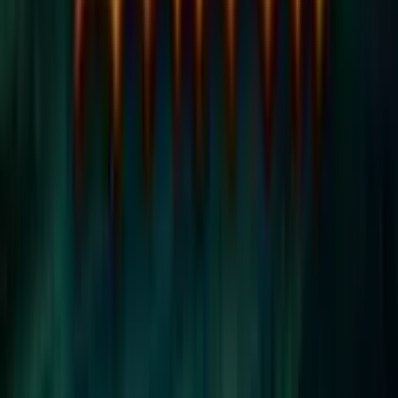
0
%
1