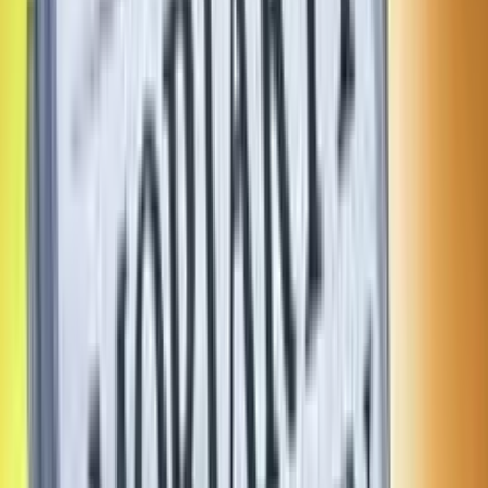
4.0
/5
Gioco Gratis
Haunted House Megaways