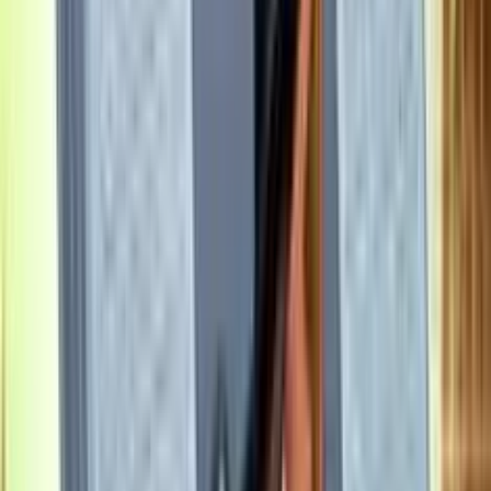
2.8
/5
Witch Hunter Casino che offrono
questo gioco
Bonus
Casinò Online
Voto Utenti
Benvenu