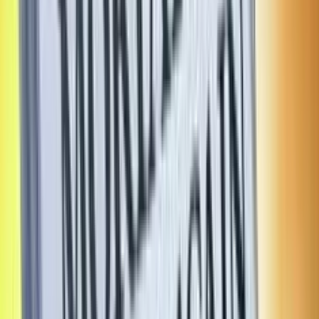
Add to
favorites
Mag
•