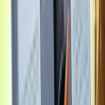
2.8
/5
Gioco Gratis
Fowl Play London
Add to
favorites
Mag
•