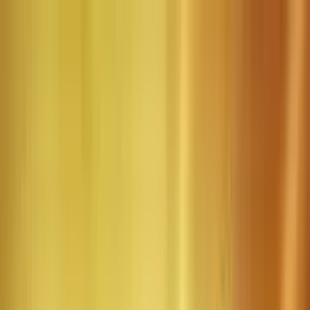
Il gioco è vietato ai minori e può causare dipendenza
patologica - probabilità di vincita
Gaming Report
Gaming Report
Slot Machine
Tutte le Slot
Più Giocati
Novità
Slot Sofware
Slot Bar
Slot
Egitto
Megaways
Altri Giochi
Roulette
Blackjack
Video Poker
Baccarat
Poker