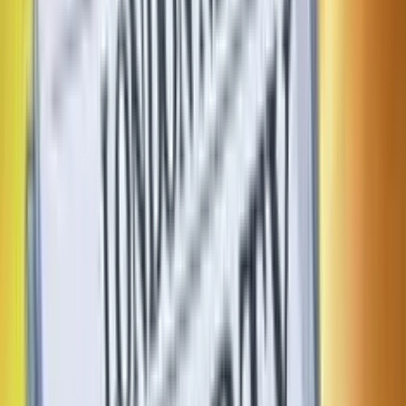
Gioco Gratis
Premendo "Gioco Gratis", confermi di avere almeno 18 anni.
4.7
/5
•
3
ratings
Soldi Veri