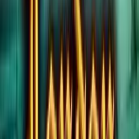
0
%
4