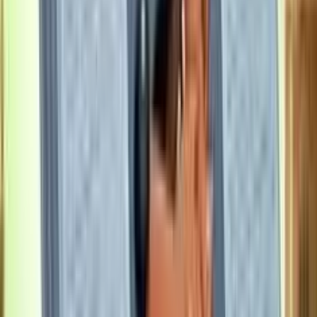
Bonus
Benvenuto
5000€ Bonu
Ricarica
Requ
di Giocata
Bonus a
scaglioni,
ottenibile su
base
dell'importo
giocato. Per
#
1
riscattare il
bonus biso
rigiocarlo 1 
3.0
/5
•
(
51
Voti
)
volta.
BetFlag
Recensione
Requisiti d
Giocata
Bonus a
scaglioni,
ottenibile su
base
dell'importo