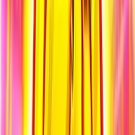
2.0
/5
Gioco Gratis
40 Chilli Fruits