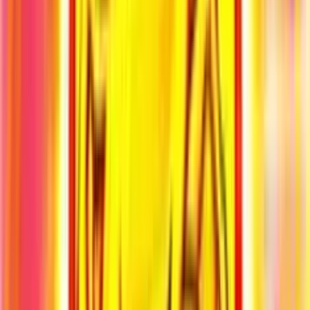
0.0
/5
Gioco Gratis
Hot Life
Add to
favorites
Gamzix
•