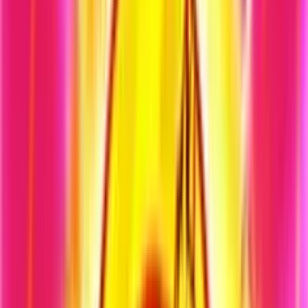
Nessuna slot preferita ancora
Inizia ad aggiungere slot ai tuoi preferiti!
Home
/
Slot Gratis
/
Hoonga Boonga
Hoonga Boonga
da
Gamzix