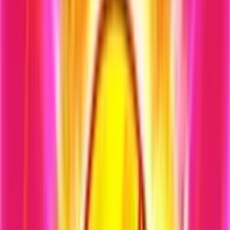
Snai
Betflag
Leovegas
Lottomatica
Bonus Benvenuto
Bonus Benvenuto
Bonus Senza Deposito
Free Spin (Giri Gratis)
Notizie
Link Rapidi
Slot Gratis
Bonus Casino
Casino Online
I miei giochi preferiti