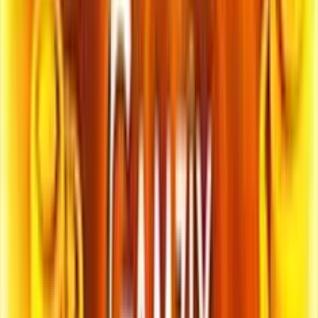
AdmiralBet
2000€
Recensione
Snai
1000€
Recensione
888 Casino
50€
Recensione
Footer