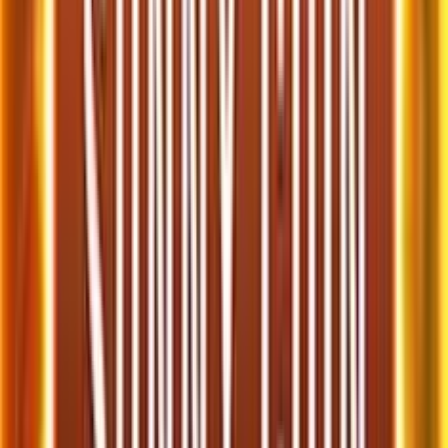
altri simboli di gioco e che può espandersi ricoprendo tutte le
caselle del rullo in cui viene estratto.
Davide Luciani
Ruolo
:
Redattore
Giornalista pubblicista di origine abruzzese e Copywriter da
oltre sette anni. Su GamingReport mi occupo di redigere
articoli sul mercato del gambling nazionale e internazionale,
oltre a recensire slot machine e casinò online. Collaboro
anche con delle testate sportive come Sportcafe24.com e
con La Legge per Tutti, portale di diritto legato
all'informazione giuridica e alla consulenza legale,
commerciale e fiscale.