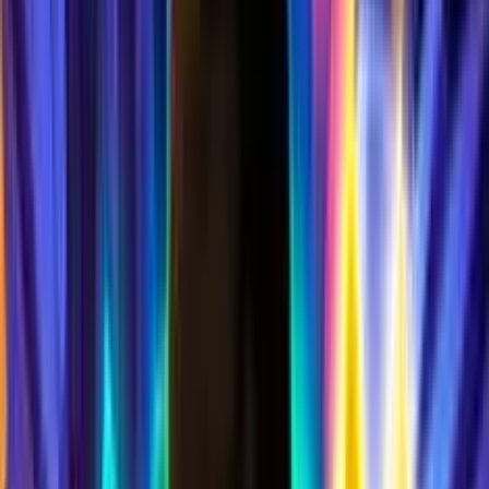
Nessuna slot preferita ancora
Inizia ad aggiungere slot ai tuoi preferiti!
HOME
/
SOFTWARE SLOT MACHINE
/
GAMZIX
Slot Machine Online Gratis di Gamzix
Ti diamo il benvenuto nel mondo di Gamzix. Qui, potrai
provare le demo delle loro affascinanti slot machine in modo
completamente gratuito. Goditi il divertimento senza alcuna
preoccupazione.