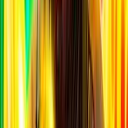
0.0
/5