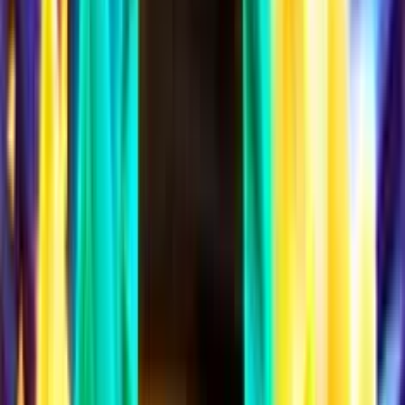
2.0
/5
Gioco Gratis
Billie Wild
Add to
favorites
Gamzix
•