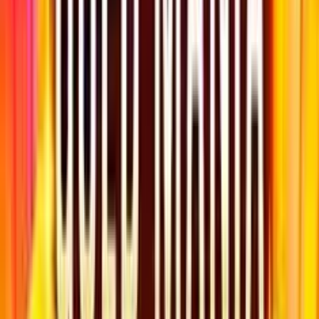
Bonus Benvenuto
200€
Requisiti di Giocata