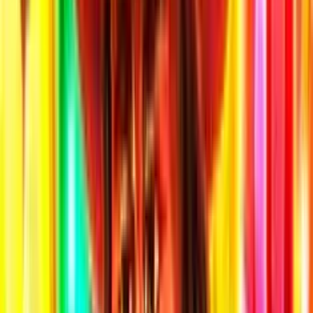
0.0
/5
Gioco Gratis
Santa Sphere
Add to
favorites
Gamzix
•