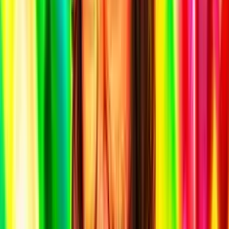
Gamzix
•