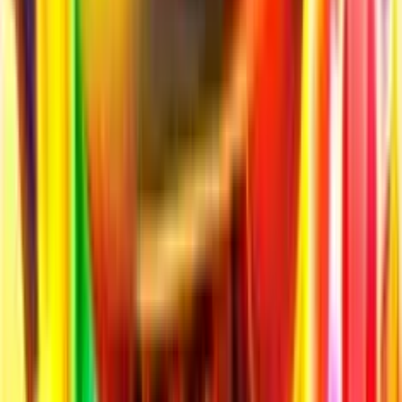
0.0
/5
Gioco Gratis
Make Money
Add to
favorites
Gamzix
•