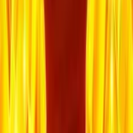
Bonus Benvenuto
600€ Bonus Ricarica + 200 Giri Gratis FS
Requisiti di Giocata