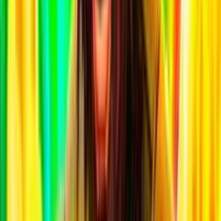
1.0
/5
Gioco Gratis
Hoonga Boonga
Add to
favorites
Gamzix
•