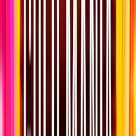
0.0
/5
Le migliori slot online di Gamzix
Su questa pagina potete provare le migliori
slot machine
online
del provider Gamzix.
Nonostante la storia del provider
Gamzix
inizi soltanto nel
2020, l'azienda è già riuscita a farsi notare grazie alle sue slot
online che, per qualità grafica e di gameplay, reggono bene il
confronto con le release delle software house più note ed
apprezzate. La varietà di gameplay e tematiche è senza