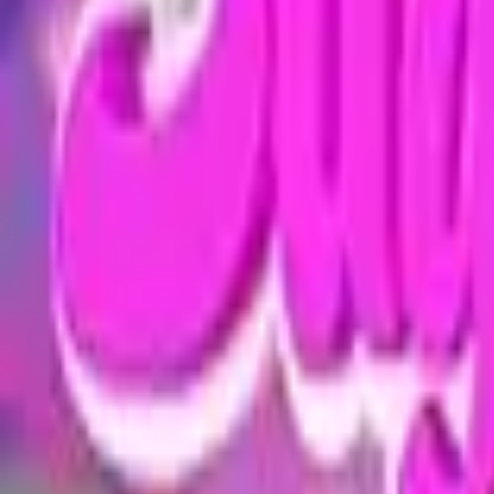
Gioco Gratis
Into The Jungle!
Add to
favorites
Fugaso
•