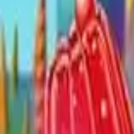
Bonus Benvenuto
Bonus Benvenuto
Bonus Senza Deposito
Free Spin (Giri Gratis)
Notizie
Link Rapidi
Slot Gratis
Bonus Casino
Casino Online
I miei giochi preferiti
Nessuna slot preferita ancora