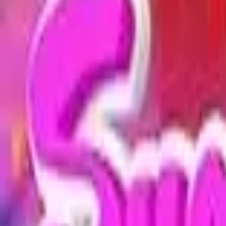
0.0
/5
•
0
ratings
Soldi Veri
Add to
favorites
Soldi Veri
Giochi dello stesso provider