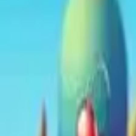
Slot Sofware
Slot Bar
Slot Egitto
Megaways
Altri Giochi
Roulette
Blackjack
Video Poker
Baccarat
Poker
Casino Online
Elenco Casino Italiani
Slot Soldi Veri
Casinò Live
StarVegas
AdmiralBet
Starcasino
888 Casino
Snai
Betflag
Leovegas
Lottomatica