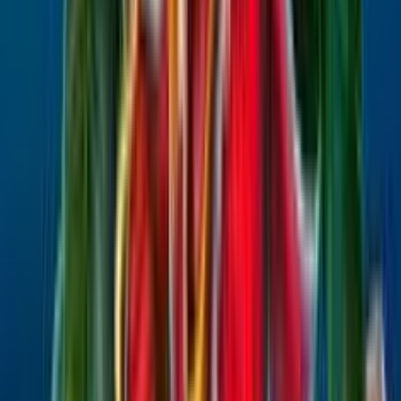
5.0
/5
HOT SLOT
Gioco Gratis
Pirots 3
Add to
favorites
ELK Studios
•