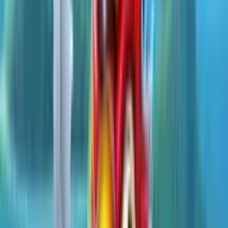
Giochi dello stesso provider
HOT SLOT
Gioco Gratis
Nitropolis Tv
Add to
favorites
ELK Studios
•