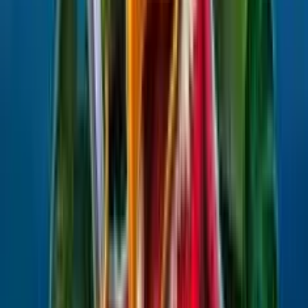
5.0
/5
HOT SLOT
Gioco Gratis
Nightmaker
Add to
favorites
ELK Studios
•