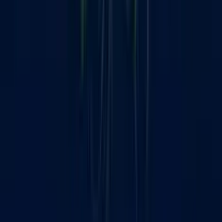
Oxygen 2 è una slot innovativa che unisce un design
accattivante a un gameplay ricco di funzionalità. Le animazioni
fluide e i dettagli grafici creano un'ambientazione
coinvolgente, mentre le funzioni speciali offrono diverse
opportunità di vincita. Il sistema Cluster Pays rende il gioco
dinamico e imprevedibile, ideale per chi cerca un’esperienza
di gioco originale.
L’RTP del 94% è leggermente inferiore alla media, il che
potrebbe scoraggiare alcuni giocatori, ma la presenza di
moltiplicatori e funzioni bonus bilancia questo aspetto. In
definitiva, Oxygen 2 è una scelta eccellente per gli amanti
delle slot a tema marino e delle meccaniche innovative.
Domande Frequenti
Qual è l’ambientazione della slot Oxygen 2?
L’ambientazione di Oxygen 2 è un affascinante mondo
sottomarino, popolato da creature marine e paesaggi
subacquei dettagliati. La grafica realistica e gli effetti visivi