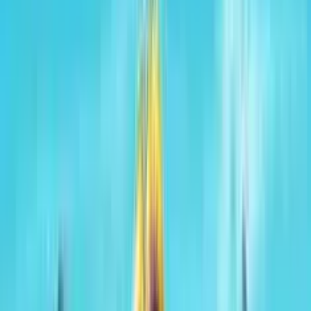
Slot Machine
Tutte le Slot
Più Giocati
Novità
Slot Sofware
Slot Bar
Slot Egitto
Megaways
Altri Giochi
Roulette
Blackjack
Video Poker
Baccarat
Poker
Casino Online
Elenco Casino Italiani
Slot Soldi Veri
Casinò Live
StarVegas
AdmiralBet
Starcasino
888 Casino