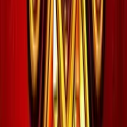
Bonus
Benvenut
5000€ B
Ricarica
R
di Giocat
200% fino
5.000€ in
Bonus, W
#
2
validità 3 
utilizzabi
su slot
1.4
/5
•
(
103
Voti
)
Novomati
StarVegas
Recensione
Requisi
Giocat
200% fino
5.000€ in
Bonus, W
validità 3 
utilizzabi