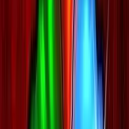
Snai
Betflag
Leovegas
Lottomatica
Bonus Benvenuto
Bonus Benvenuto
Bonus Senza Deposito
Free Spin (Giri Gratis)
Notizie
Link Rapidi
Slot Gratis
Bonus Casino
Casino Online
My Favorite Games