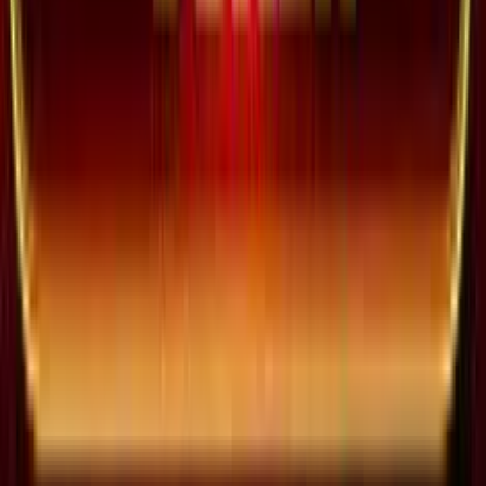
2000€
Recensione
AdmiralBet
2000€
Recensione
Snai
1000€
Recensione
BIG Casino