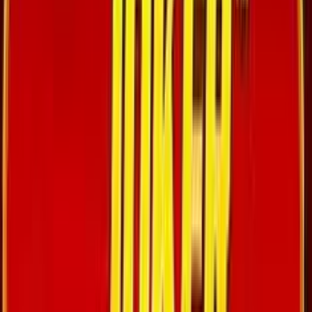
0
%
1