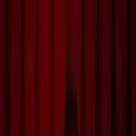
Il gioco è vietato ai minori e può causare dipendenza
patologica - probabilità di vincita
Gaming Report
Gaming Report
Slot Machine
Tutte le Slot
Più Giocati
Novità
Slot Sofware
Slot Bar
Slot
Egitto
Megaways
Altri Giochi
Roulette
Blackjack
Video Poker
Baccarat
Poker