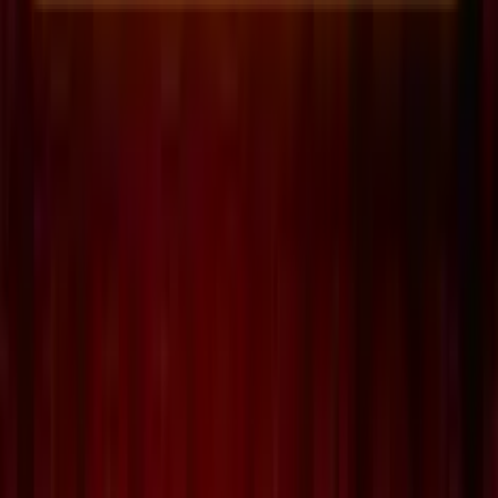
55€
Recensione
888 Casino
50€
Recensione
Footer
Gaming Report è un portale informativo dedicato al mondo del
gioco online autorizzato AAMS. Questo sito di conseguenza
non partecipa alla raccolta dei giochi di casinò e non è a sua
volta un operatore con licenza aams. Sul sito verranno
pubblicate news, giochi, recensioni e offerte promozionali
legate esclusivamente al mondo del casinò online AAMS. In
quanto non presenta periodicità, Gaming Report non è
riconducibile ad una testata giornalistica. Le nostre opinioni e
giudizi rappresentano solo un'indicazione, per tanto il giudizio