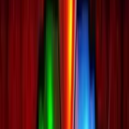
Slot Machine
Tutte le Slot
Più Giocati
Novità
Slot Sofware
Slot Bar
Slot Egitto
Megaways
Altri Giochi
Roulette
Blackjack
Video Poker
Baccarat
Poker
Casino Online
Elenco Casino Italiani
Slot Soldi Veri
Casinò Live
StarVegas
AdmiralBet
Starcasino
888 Casino