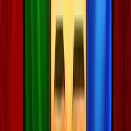
Add to
favorites
Novomatic
•