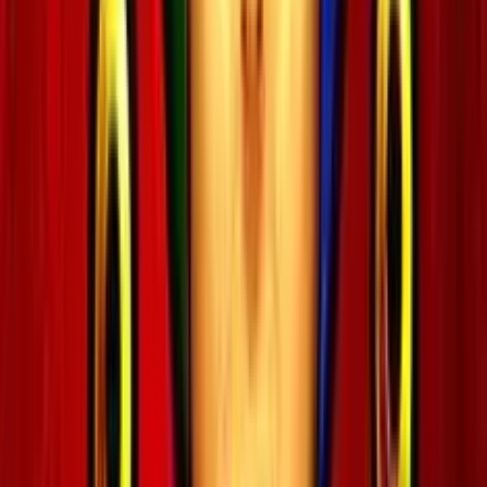
Add to
favorites
Novomatic
•