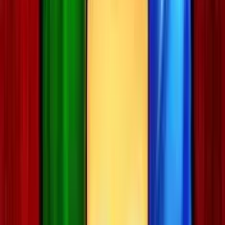
4.5
/5
Gioco Gratis
Prize of the Nile