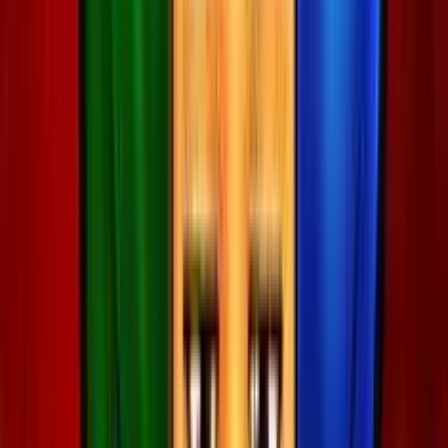
4.0
/5
Gioco Gratis
Columbus Deluxe
Add to
favorites
Novomatic
•