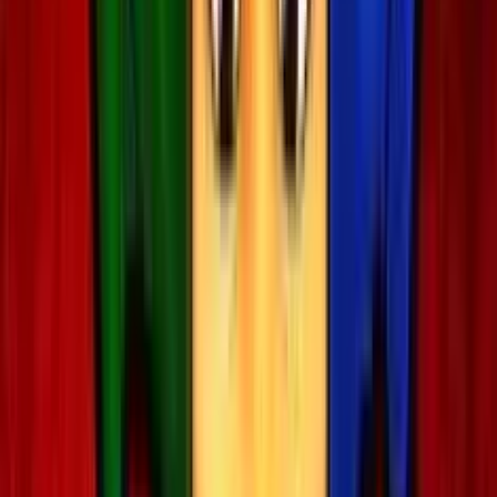
4.0
/5
Gioco Gratis
Egyptian Experience
Add to
favorites
Novomatic
•