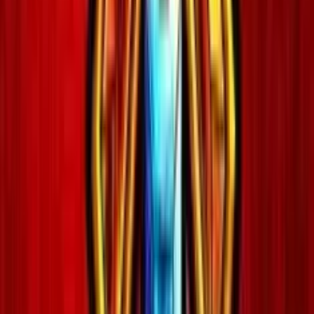
Realizzata dal colosso austriaco Novomatic, celebre
produttore di molte tra le più famose slot da bar e online
come
Book of Ra
e
Lucky Lady's Charm
, Plenty of Twenty è
una slot machine che prende ispirazione ai più tradizionali
giochi appartenenti a questa categoria, ovvero quelli con i
simboli con disegnato sopra i vari frutti e l'immancabile
numero 7.
In questa versione però tutti i simboli sono raffigurati come
degli esseri viventi, dando al gioco un tocco diverso e più
divertente. Il gioco è composto da 5 rulli e un massimo di 20
linee di puntata in cui è possibile, oltre alle vincite allineando
3 o più simboli uguali partendo dal primo rullo di sinistra,
ottenere extra premi in gettoni grazie alla presenza di due
simboli speciale: i Wild e gli Scatter.
I primi sono raffigurati dal numero 7 e hanno una doppia
funzione: agiscono sia come simbolo tradizionale garantendo
vincite sostanziose quando appaiono su una linea attiva sia
che da jolly sostituendosi a tutti gli altri simboli regolari per
premiare il giocatore con la migliore combinazione possibile.