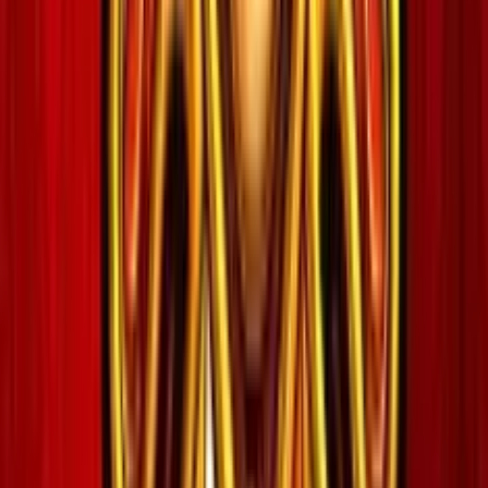
raggiung
entro 10 