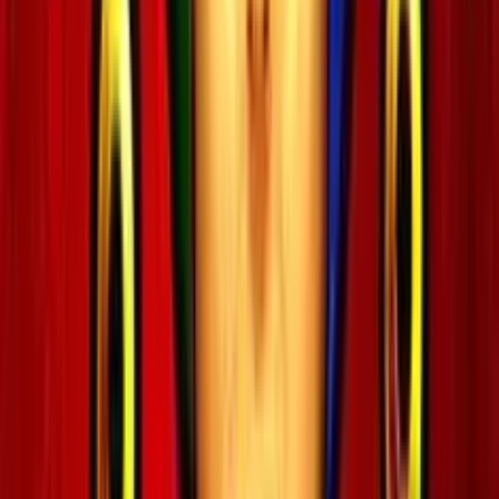
Novomatic
•