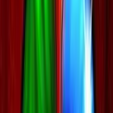
Nessuna slot preferita ancora
Inizia ad aggiungere slot ai tuoi preferiti!
Home
/
Slot Gratis
/
Prize of the Nile
Prize of the Nile
da
Novomatic