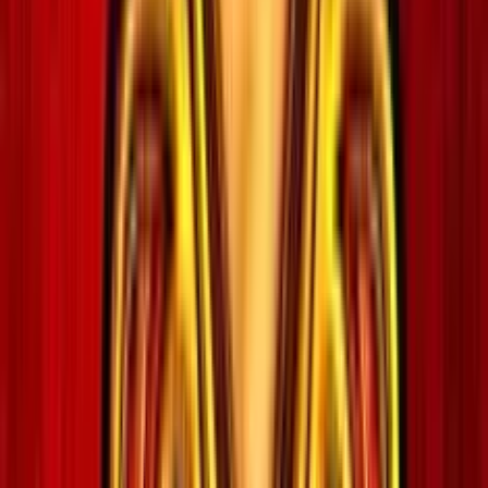
Bonus
Benvenut
2000€ B
Ricarica
R
#
1
di Giocat
40x da
raggiung
4.8
/5
•
(
6
Voti
)
entro 10 
Requisi
Snai
Recensione
Giocat
40x da
raggiung
entro 10 