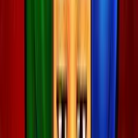
4.0
/5
Gioco Gratis
Plenty on Twenty
Add to
favorites
Novomatic
•