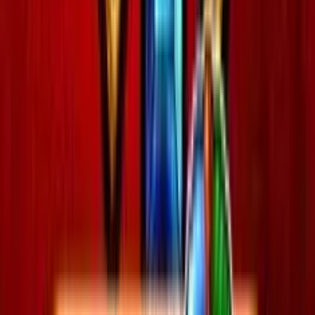
Simbolo Bonus:
questo simbolo rappresenta un peperoncino
verde e, se ne otterrai almeno 6 a schermo, vedrai attivarsi la
funzione speciale Hold&Win.
Scatter e Free Spin:
il simbolo Scatter del gioco
rappresenta una piramide e, se ne otterrai 3 sui rulli 2, 3 e 4
vedrai attivarsi il gioco Bonus Piramide. Questa funzione
inizia con un'estrazione che ti ricompenserà con 10, 15 o 20
giri gratuiti durante i quali beneficerai anche di un
moltiplicatore x3. La funzione può essere riattivata nel caso
in cui dovessero comparire altri 3 simboli Scatter e, in tal
caso, si procederà di nuovo automaticamente con un'ulteriore
estrazione.
Simboli Pay Day:
nella sezione superiore della schermata
sono mostrati i simboli Pay Day, che possono apparire sui
rulli, sia durante la partita base che durante i giri gratuiti del
Bonus Piramide. Vincerai un premio che può andare da 100x a
4000x il valore della scommessa iniziale, in base al numero
di simboli Pay Day che compaiono a schermo (da 5 a 10).
LE NOSTRE OPINIONI SU PRIZE OF
THE NILE SLOT MACHINE