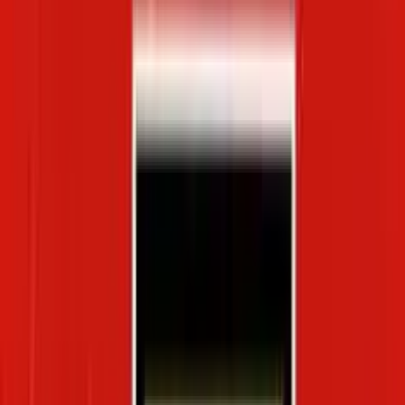
Nessuna slot preferita ancora
Inizia ad aggiungere slot ai tuoi preferiti!
HOME
/
SOFTWARE SLOT MACHINE
/
NOVOMATIC
Slot Machine Online Gratis di Novomatic
Novomatic ti invita nel suo mondo di slot. Sul nostro sito,
potrai provare gratuitamente le demo dei loro giochi e vivere
emozioni uniche senza spendere nulla.