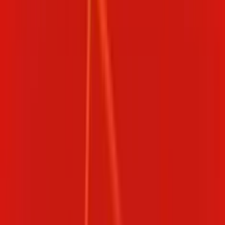
Slot Machine
Tutte le Slot
Più Giocati
Novità
Slot Sofware
Slot Bar
Slot Egitto
Megaways
Altri Giochi
Roulette
Blackjack
Video Poker
Baccarat
Poker
Casino Online
Elenco Casino Italiani
Slot Soldi Veri
Casinò Live
StarVegas
AdmiralBet
Starcasino
888 Casino