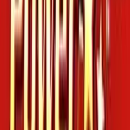
4.0
/5
Gioco Gratis
Queen of Hearts
Add to
favorites
Novomatic
•