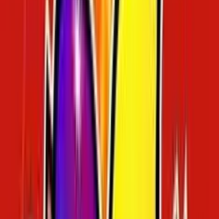
Gioco Gratis
Book of Ra 6 Deluxe
Add to
favorites
Novomatic
•