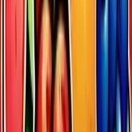
2.0
/5
Gioco Gratis
Egyptian Experience
Add to
favorites
Novomatic
•