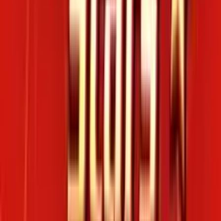
1.0
/5
Gioco Gratis
Book of Ra Deluxe
Add to
favorites
Novomatic
•