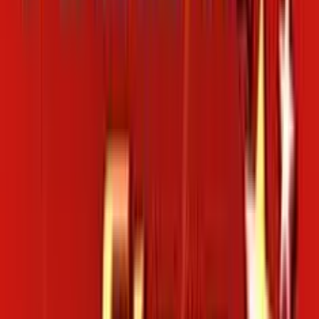
Add to
favorites
Novomatic
•