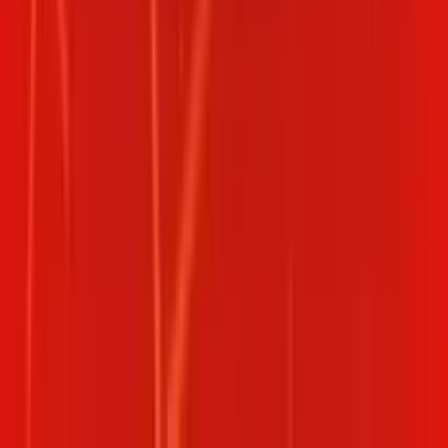
3.7
/5
Gioco Gratis
Lord of the Ocean
Add to
favorites
Novomatic
•