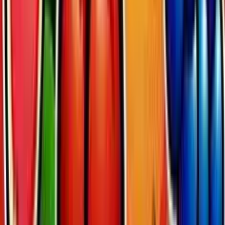
3.5
/5
Gioco Gratis
Dolphin's Pearl