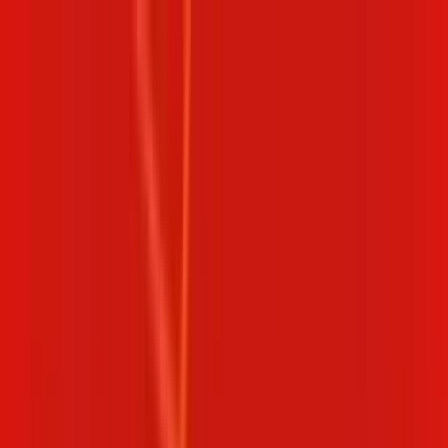
Il gioco è vietato ai minori e può causare dipendenza
patologica - probabilità di vincita
Gaming Report
Gaming Report
Slot Machine
Tutte le Slot
Più Giocati
Novità
Slot Sofware
Slot Bar
Slot
Egitto
Megaways
Altri Giochi
Roulette
Blackjack
Video Poker
Baccarat
Poker