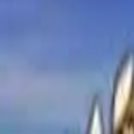
Bonus Benvenuto
Bonus Benvenuto
Bonus Senza Deposito
Free Spin (Giri Gratis)
Notizie
Slot Gratis
Bonus Casino
Casino Online
Menu
Slot Machine
Tutte le Slot
Più Giocati
Novità