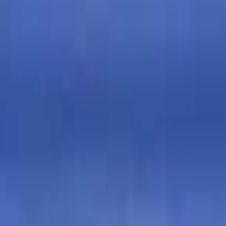
- probabilità di vincita
egaways
ralBet
Starcasino
888 Casino
Snai
Betflag
Leovegas
Lottomatica