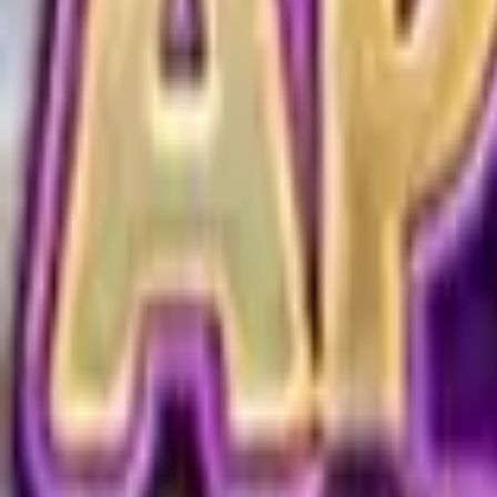
Inizia ad aggiungere slot ai tuoi preferiti!
Home
/
Slot Gratis
/
Starquest
Starquest
da
Big Time Gaming
Gioco Gratis
Premendo "Gioco Gratis", confermi di avere almeno 18 anni.