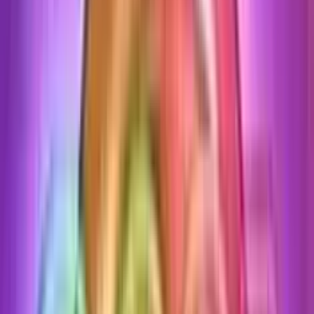
Gioco Gratis
Extra Chilli
Add to
favorites
Big Time Gaming
•