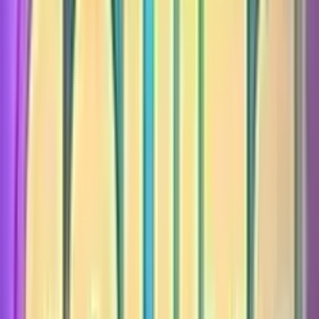
Gioco Gratis
Temple Quest
Add to
favorites
Big Time Gaming
•