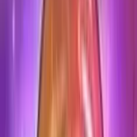
Nessuna slot preferita ancora
Inizia ad aggiungere slot ai tuoi preferiti!
HOME
/
SOFTWARE SLOT MACHINE
/
BIG TIME GAMING
Slot Machine Online Gratis di Big Time Gaming
Big Time Gaming è un fornitore di giochi noto per la sua
innovativa meccanica di gioco Megaways nelle slot. Questa
caratteristica unica ha rivoluzionato l'industria delle slot,
offrendo ai giocatori migliaia di modi per vincere. Ad oggi il
brevetto Megaways è stato adottato da tutti i maggiori
provider del settore.
Show more