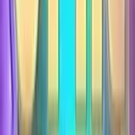
1.0
/5
Gioco Gratis
Bonanza Megapays
Add to
favorites
Big Time Gaming
•