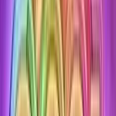
3.0
/5
Gioco Gratis
Pirate Pays