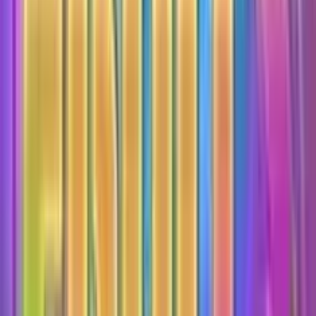
1.0
/5
Gioco Gratis