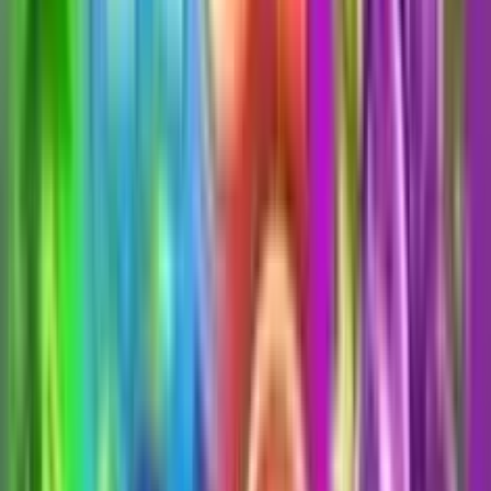
0.0
/5
Gioco Gratis
Millionaire Rush
Add to
favorites
Big Time Gaming
•