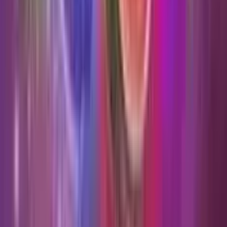
0.0
/5
Gioco Gratis
Chocolates
Add to
favorites
Big Time Gaming
•