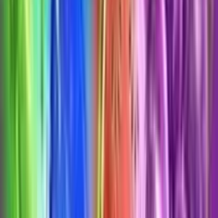
Add to
favorites
Big Time Gaming
•