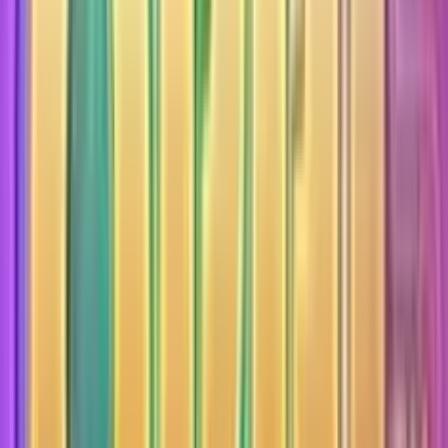
1.0
/5
HOT SLOT
Gioco Gratis
Pirate Kingdom