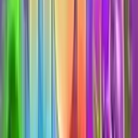
4.0
/5
Gioco Gratis
White Rabbit
Add to
favorites
Big Time Gaming
•