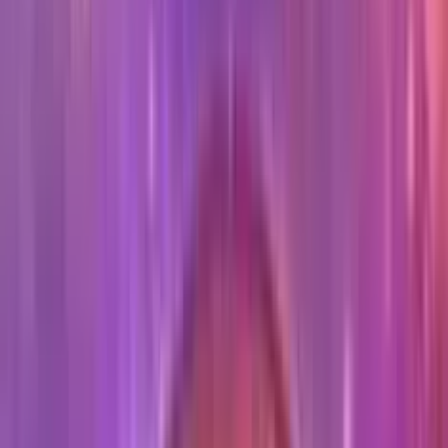
Slot Machine
Tutte le Slot
Più Giocati
Novità
Slot Sofware
Slot Bar
Slot Egitto
Megaways
Altri Giochi
Roulette
Blackjack
Video Poker
Baccarat
Poker
Casino Online
Elenco Casino Italiani
Slot Soldi Veri
Casinò Live
StarVegas
AdmiralBet
Starcasino
888 Casino