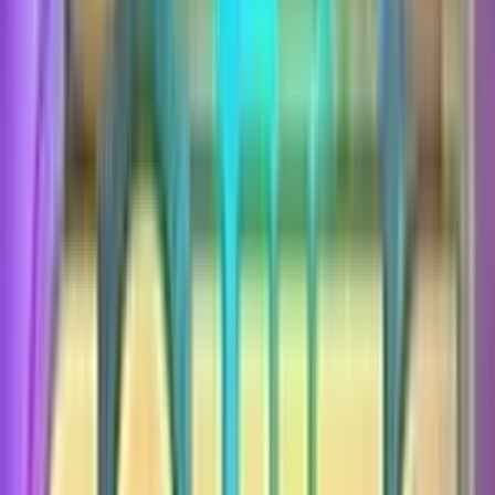
0.0
/5