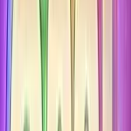
0.0
/5
Gioco Gratis
Wheel of Fortune
Add to
favorites
Big Time Gaming
•