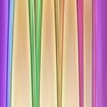
Add to
favorites
Big Time Gaming
•