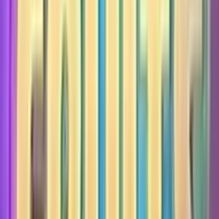
0.0
/5
Gioco Gratis
Max Megaways
Add to
favorites
Big Time Gaming
•