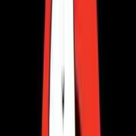
3.1
/5
Gioco Gratis
The Big Easy
Add to
favorites
IGT
•