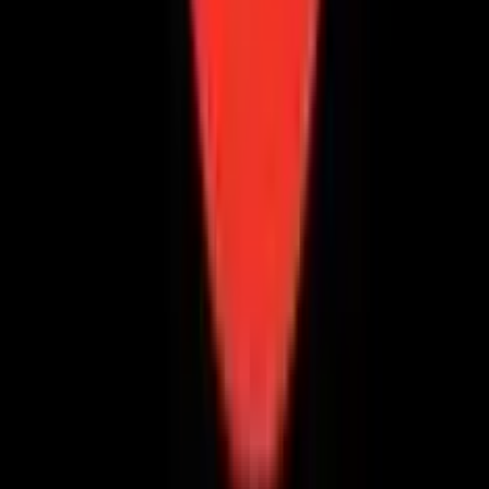
4.3
/5
Gioco Gratis
She's a Rich Girl