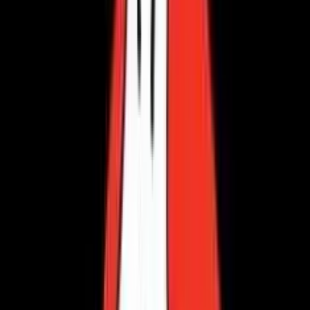
Gioco Gratis
Sphinx
Add to
favorites
IGT
•