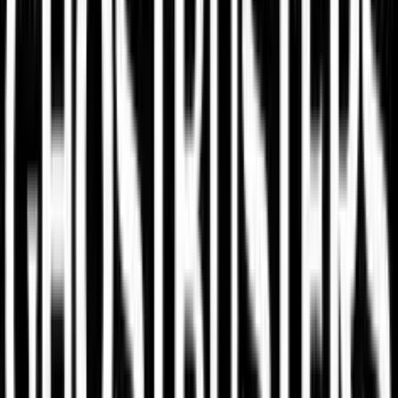
Add to
favorites
IGT
•