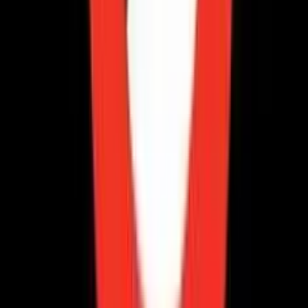
Golden Goddess
Add to
favorites
IGT
•