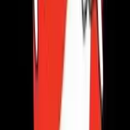
0.0
/5
Gioco Gratis
Cleopatra
Add to
favorites
IGT
•