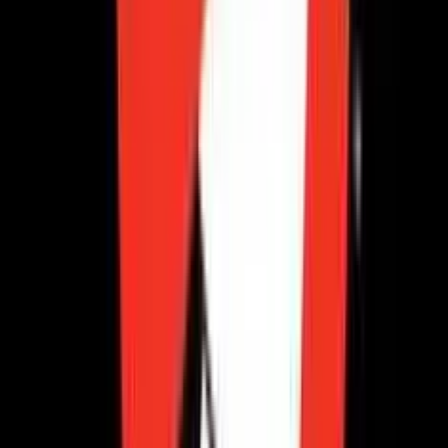
4.5
/5
Gioco Gratis
Double Diamond
Add to
favorites
IGT
•