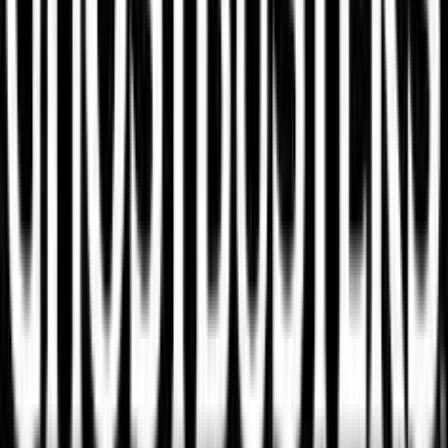
0.0
/5
Gioco Gratis
Blackjack
Add to
favorites
IGT
•