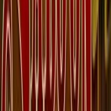
giorni, w
10x e val
giorni.
Treasure Buster Slot Machine