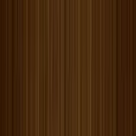
Il gioco è vietato ai minori e può causare dipendenza
patologica - probabilità di vincita
Gaming Report
Gaming Report
Slot Machine
Tutte le Slot
Più Giocati
Novità
Slot Sofware
Slot Bar
Slot
Egitto
Megaways
Altri Giochi
Roulette
Blackjack
Video Poker
Baccarat
Poker