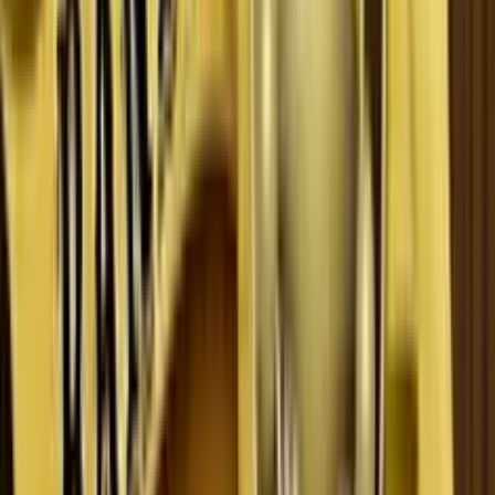
1.3
/5
Treasure Buster Casino che offrono
questo gioco
Bo
Casinò Online
Voto Utenti
Benv
Bonus B
5000€ B
Ricarica
R
di Giocat