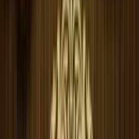
La slot porta il giocatore su una bellissima spiaggia in un'isola
inesplorata nei panni di un pirata alle prese con una ciurma di
pirati capeggiati da un simpatico pappagallo.
Come si gioca alla slot machine Treasure Buster?
Le regole della slot prevedono invece 5 rulli sui quali è
possibile attivare fino a un massimo di 10 linee di puntata.
Dove si può giocare alla slot machine Treasure Buster?
La slot è disponibile gratis su questa pagina e con soldi veri
sui casino di BigCasino e Snai.