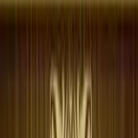
Giochi dello stesso provider
Gioco Gratis
Oktober Fest
Add to
favorites
Capecod
•