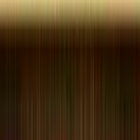
Davide Luciani
Ruolo
:
Redattore
Giornalista pubblicista di origine abruzzese e Copywriter da
oltre sette anni. Su GamingReport mi occupo di redigere
articoli sul mercato del gambling nazionale e internazionale,
oltre a recensire slot machine e casinò online. Collaboro
anche con delle testate sportive come Sportcafe24.com e
con La Legge per Tutti, portale di diritto legato
all'informazione giuridica e alla consulenza legale,
commerciale e fiscale.
Recensioni Utenti
0.0
/
5
Basato su
0
Recensione
Scrivi una recensione
5