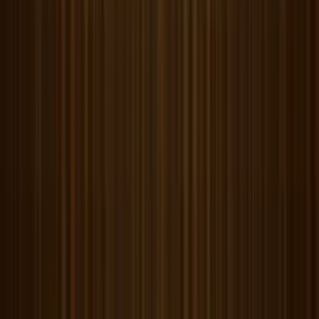
0
%
1