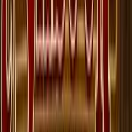
Uno scenario ambientato in una bellissima spiaggia caraibica
aspetta il giocatore sui rulli della slot machine Treasure
Buster tra simboli con pirati e pappagalli, e un sistema di
gioco che prevede 5 rulli sui quali è possibile attivare fino a
un massimo di 10 linee di puntata e comporre combinazioni
vincenti associate a premi che possono raggiungere in alcuni
casi i 5000 gettoni. L'unico simbolo speciale della slot è il
simbolo forziere che compone proprie combinazioni vincenti,
funge da simbolo jolly e consente di attivare un bonus free
spins con 10 giocate gratuite e un simbolo bonus estra.
Treasure Buster Slot Machine Gratis:
recensione
La slot machine Treasure Buster porta il giocatore su una
bellissima spiaggia in un'isola inesplorata nei panni di un
pirata alle prese con una ciurma di pirati capeggiati da un
simpatico pappagallo con tanto di benda nera sull'occhio e
con simboli con vecchie mappe del tesoro e bottiglie di
liquore. Le regole della slot prevedono invece 5 rulli sui quali
è possibile attivare fino a un massimo di 10 linee di puntata.