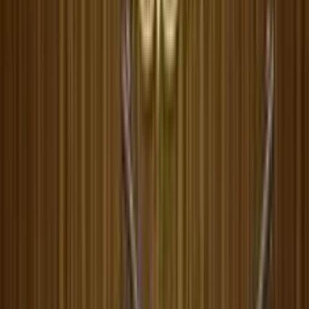
3.1
/5
Gioco Gratis
King of Riches