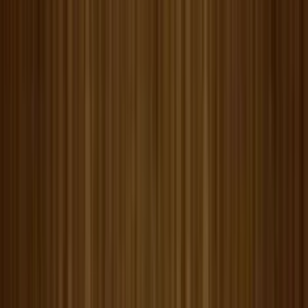
Snai
Betflag
Leovegas
Lottomatica
Bonus Benvenuto
Bonus Benvenuto
Bonus Senza Deposito
Free Spin (Giri Gratis)
Notizie
Link Rapidi
Slot Gratis
Bonus Casino
Casino Online
I miei giochi preferiti