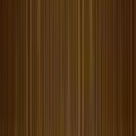
Nessuna slot preferita ancora
Inizia ad aggiungere slot ai tuoi preferiti!
Home
/
Slot Gratis
/
Treasure Buster
Treasure Buster
da
Capecod