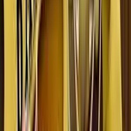
Bonus a s
ottenibil
base del
giocato. 
#
1
riscattar
bisogna r
3.0
/5
•
(
51
Voti
)
1 sola vo
BetFlag
Recensione
Requisiti
Bonus a s
ottenibil
base del
giocato. 
riscattar
bisogna r
1 sola vo