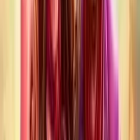
Pragmatic Play
•