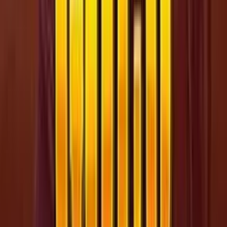
1.0
/5
Gioco Gratis
Pyramid King
Add to
favorites