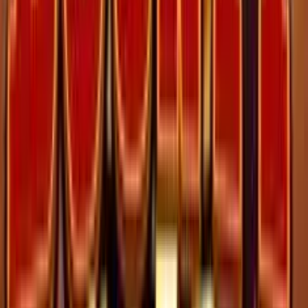
4.0
/5
Gioco Gratis
Dragon Hot Hold and Spin