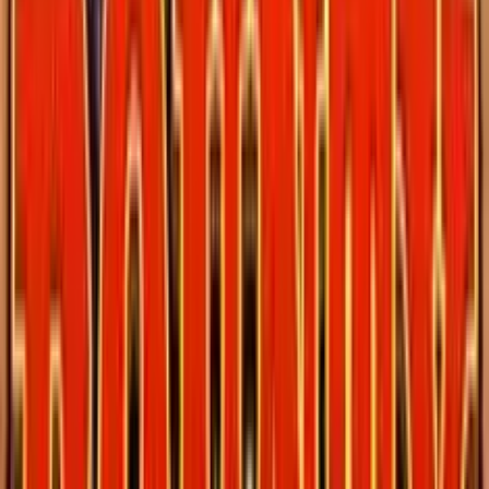
Power Of Thor
Add to
favorites
Pragmatic Play
•