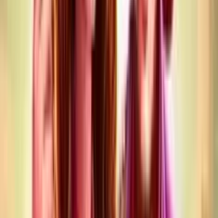
0.0
/5
Gioco Gratis
Santa's Wonderland
Add to
favorites