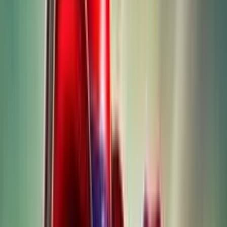
Nessuna slot preferita ancora
Inizia ad aggiungere slot ai tuoi preferiti!
HOME
/
SOFTWARE SLOT MACHINE
/
PRAGMATIC PLAY
/
PAGE 3
Slot Machine Online Gratis di Pragmatic Play
Pragmatic Play ti aspetta con una vasta gamma di slot
affascinanti. Prova le loro demo gratuitamente sul nostro sito
e lasciati sorprendere dal divertimento senza fine.