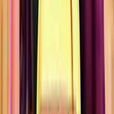
0.0
/5
Gioco Gratis
Beowulf
Add to
favorites
Pragmatic Play
•