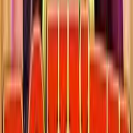
1.0
/5
Gioco Gratis