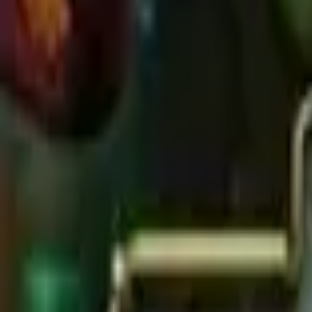
1.0
/5
•
3
ratings
Soldi Veri
Add to
favorites
Soldi Veri