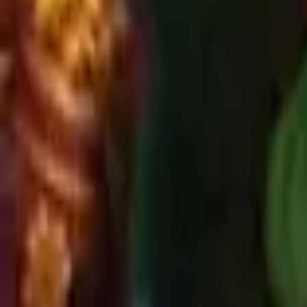
Inizia ad aggiungere slot ai tuoi preferiti!
Home
/
Slot Gratis
/
Age of Huracan
Age of Huracan
da
Kalamba Games
Gioco Gratis
Premendo "Gioco Gratis", confermi di avere almeno 18 anni.