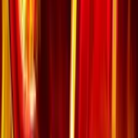
4.5
/5
•
(
17
Voti
)
giorni.
StarCasino
Recensione
Requisiti
Fino a 2
cashback
slot sele
50€ sul 
sullo Spo
giocata e
giorni, w
10x e val
giorni.