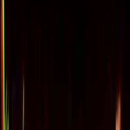
Casino Online
Elenco Casino Italiani
Slot Soldi Veri
Casinò
Live
StarVegas
AdmiralBet
Starcasino
888
Casino
Snai
Betflag
Leovegas
Lottomatica
Bonus Benvenuto
Bonus Benvenuto
Bonus Senza Deposito
Free Spin (Giri Gratis)
Notizie
Slot Gratis
Bonus Casino
Casino Online
Menu