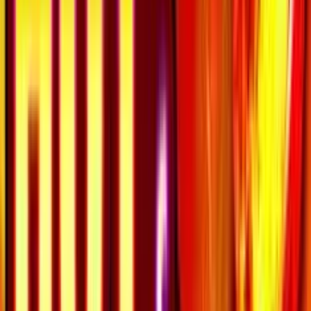
volatilità
:
Media
layout
:
5x3
linee Di Puntata
:
20
puntata Minima
:
1
puntata Massima
:
50
jackpot
:
No
Giri Gratis
:
No
bonus Game
:
No
Ambientazione e Design
La grafica della slot è dettagliata, vivida e ricca di colori. L'oro
domina gran parte della scena, suggerendo l'opulenza e la
maestosità dell'antico Egitto. Questo viene ulteriormente
enfatizzato dalla presenza di simboli come scarabei, occhi di