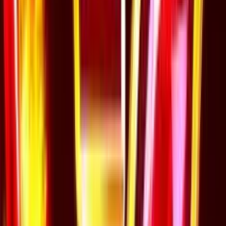
4.0
/5
Gioco Gratis
Hot & Spicy
Add to
favorites
Onlyplay
•