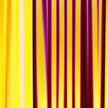
Silvia Urso
Ruolo
:
Head Writer
Esperienza
:
5+ anni
Esperta ed appassionata di iGaming, si occupa di analizzare e
recensire i software e gli operatori di gioco da oltre cinque
anni. Per fornire ai lettori di Gaming Report le informazioni più
recenti e dettagliate, testa i giochi in prima persona, così da
verificarne la qualità e scoprirne tutte le caratteristiche. Ama
tenersi sempre aggiornata sulle ultime news seguendo
podcast, quotidiani online e gli eventi più in vista del settore.
Collabora con vari website nel settore tra cui Giochi di Slot, di
cui è capo redattore.
Recensioni Utenti
0.0
/
5