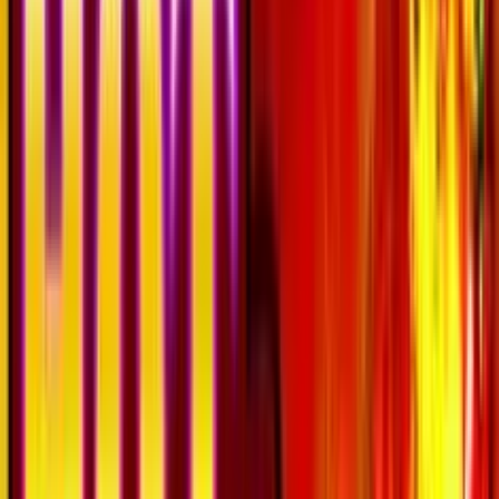
Anubis’ Obelisk Slot Gratis: Recensione
Anubis' Obelisk, una creazione di Onlyplay lanciata il 21
settembre 2023, offre una profonda immersione nell'epoca
storica dell'Egitto antico. Con un Ritorno al Giocatore (RTP)
stabilito al 95.36% e una varianza di grado medio, l'opera
digitale affascina attraverso una trama densa di enigmi e
racconti leggendari. L'ambientazione centrale vede Anubis, la
divinità sovrana del mondo sotterraneo, guidare i partecipanti
in un'esplorazione di icone sacre e figure divine. La struttura
di gioco presenta una griglia 5x3 con 20 canali di vincita. Gli
scommettitori possono sperimentare una buona gamma di
puntate, con valori che oscillano tra 1€ e 50€, con la
prospettiva allettante di amplificare la loro scommessa
iniziale fino a un massimo di 45.000.
Scheda Tecnica Anubis’ Obelisk
rtp
:
95,36