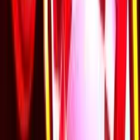
Add to
favorites
Soldi Veri
Giochi dello stesso provider
Gioco Gratis
Hot & Spicy Jackpot
Add to
favorites
Onlyplay
•