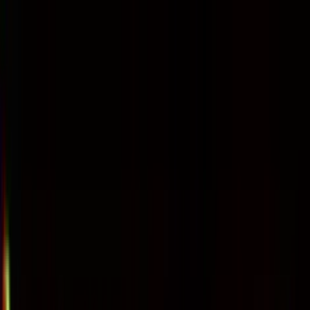
Il gioco è vietato ai minori e può causare dipendenza
patologica - probabilità di vincita
Gaming Report
Gaming Report
Slot Machine
Tutte le Slot
Più Giocati
Novità
Slot Sofware
Slot Bar
Slot
Egitto
Megaways
Altri Giochi
Roulette
Blackjack
Video Poker
Baccarat
Poker