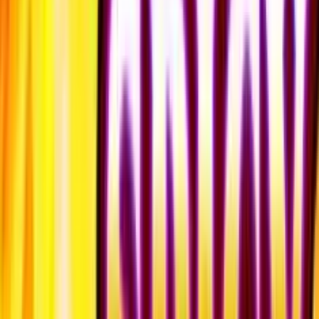
Silvia Urso
Ruolo
:
Head Writer
Esperienza
:
5+ anni
Esperta ed appassionata di iGaming, si occupa di analizzare e
recensire i software e gli operatori di gioco da oltre cinque
anni. Per fornire ai lettori di Gaming Report le informazioni più
recenti e dettagliate, testa i giochi in prima persona, così da
verificarne la qualità e scoprirne tutte le caratteristiche. Ama
tenersi sempre aggiornata sulle ultime news seguendo
podcast, quotidiani online e gli eventi più in vista del settore.
Collabora con vari website nel settore tra cui Giochi di Slot, di
cui è capo redattore.