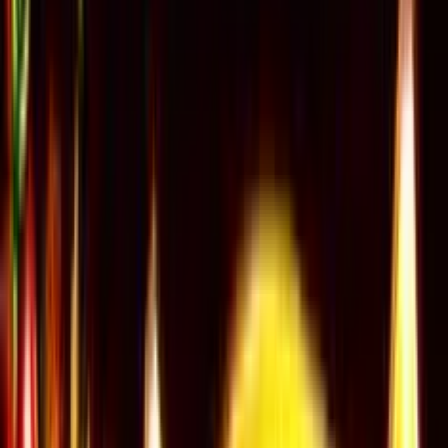
Slot Machine
Tutte le Slot
Più Giocati
Novità
Slot Sofware
Slot Bar
Slot Egitto
Megaways
Altri Giochi
Roulette
Blackjack
Video Poker
Baccarat
Poker
Casino Online
Elenco Casino Italiani
Slot Soldi Veri
Casinò Live
StarVegas
AdmiralBet
Starcasino
888 Casino