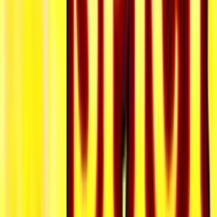
0
%
4