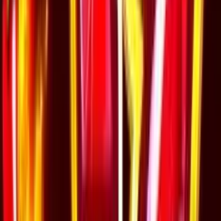
Onlyplay
•