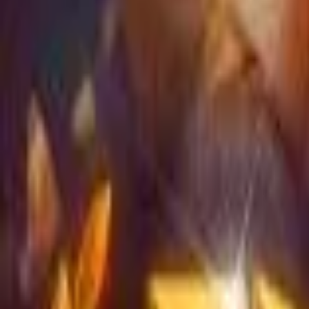
Soldi Veri
Giochi dello stesso provider
Gioco Gratis
Hot & Spicy Jackpot
Add to
favorites
Onlyplay
•