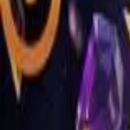
Bonus Benvenuto
Bonus Benvenuto
Bonus Senza Deposito
Free Spin (Giri Gratis)
Notizie
Slot Gratis
Bonus Casino
Casino Online
Menu
Slot Machine
Tutte le Slot
Più Giocati
Novità