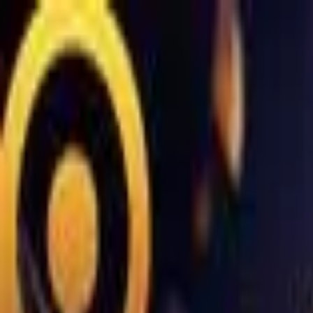
Il gioco è vietato ai minori e può causare dipendenza patologica 
Gaming Report
Gaming Report
Slot Machine
Tutte le Slot
Più Giocati
Novità
Slot Sofware
Slot Bar
Slot Egitto
M
Altri Giochi
Roulette
Blackjack
Video Poker
Baccarat
Poker
Casino Online
Elenco Casino Italiani
Slot Soldi Veri
Casinò Live
StarVegas
Admi