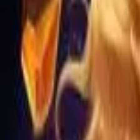
Bonus Benvenuto
Bonus Benvenuto
Bonus Senza Deposito
Free Spin (Giri Gratis)
Notizie
Link Rapidi
Slot Gratis
Bonus Casino
Casino Online
I miei giochi preferiti
Nessuna slot preferita ancora