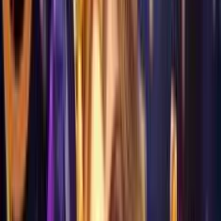
Nessuna slot preferita ancora
Inizia ad aggiungere slot ai tuoi preferiti!
Home
/
Slot Gratis
/
Chervona Kalyna
Chervona Kalyna
da
Onlyplay