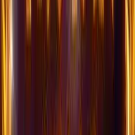
l'identità culturale ucraina. L'acume nella progettazione e nella
scelta degli elementi grafici denota un'autentica
considerazione per il patrimonio dell'Ucraina. Elementi
aggiuntivi, come il "Moltiplicatore Mace" e la modalità
"Jackpot", garantiscono che gli utenti siano stimolati non solo
a livello visivo ma anche dal punto di vista della potenziale
rendita.
Pur in assenza di giri bonus o funzioni classiche, il gioco
compensa grazie alla struttura dei jackpot e alle possibilità
moltiplicative. Avendo un RTP del 96% e una volatilità media,
"Chervona Kalyna" appare calibrata per interessare sia i novizi
che i giocatori esperti, bilanciando tradizione e avanguardia.
Si sottolinea, tuttavia, che la puntata base è superiore rispetto
a molte altre slot presenti sul mercato.
Domande Frequenti
Quali sono le principali funzioni speciali della slot Chervona Kalyna?
La slot "Chervona Kalyna" presenta alcune funzioni distintive