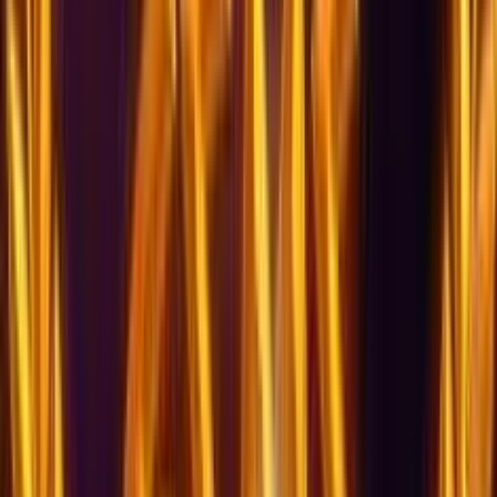
La struttura di "Chervona Kalyna" segue una disposizione
classica di 3 righe e 5 colonne, con 20 paylines fisse.
Silvia Urso
Ruolo
:
Head Writer
Esperienza
:
5+ anni
Esperta ed appassionata di iGaming, si occupa di analizzare e
recensire i software e gli operatori di gioco da oltre cinque
anni. Per fornire ai lettori di Gaming Report le informazioni più
recenti e dettagliate, testa i giochi in prima persona, così da
verificarne la qualità e scoprirne tutte le caratteristiche. Ama
tenersi sempre aggiornata sulle ultime news seguendo
podcast, quotidiani online e gli eventi più in vista del settore.