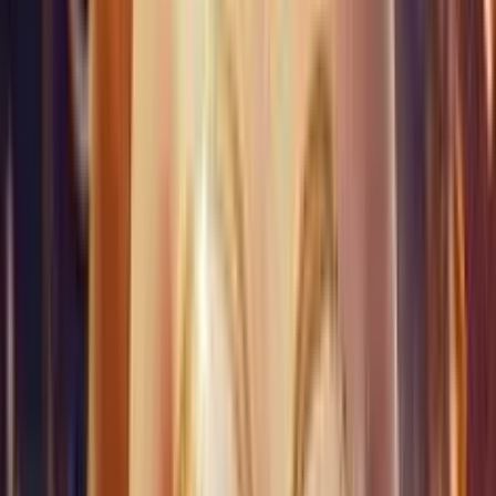
4.5
/5
•
(
17
Voti
)
giorni.
StarCasino
Recensione
Requisiti
Fino a 2
cashback
slot sele
50€ sul 
sullo Spo
giocata e
giorni, w
10x e val
giorni.