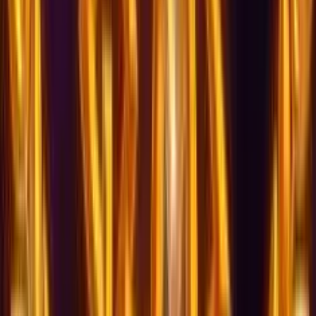
Collabora con vari website nel settore tra cui Giochi di Slot, di
cui è capo redattore.
Silvia Urso
Ruolo
:
Head Writer
Esperienza
:
5+ anni
Esperta ed appassionata di iGaming, si occupa di analizzare e
recensire i software e gli operatori di gioco da oltre cinque
anni. Per fornire ai lettori di Gaming Report le informazioni più
recenti e dettagliate, testa i giochi in prima persona, così da
verificarne la qualità e scoprirne tutte le caratteristiche. Ama