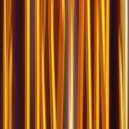
qualità nitida e una scelta di colori intensi, con una netta
predominanza di sfumature calde, quali il rosso, l'oro e il
marrone. Questa scelta cromatica, oltre a riflettere i colori
tradizionalmente associati all'Ucraina, ha il potenziale di
creare un ambiente visivo caloroso e invitante per l'utente.
Bonus e Funzioni Extra
Moltiplicatore:
Oltre alla disposizione canonica di 3 righe e 5
colonne, il gioco integra un set addizionale di colonne,
composto da 3 elementi rotativi, collocato nella sezione
superiore e identificato come "Rulli Mace". Questi elementi,
che ruotano in parallelo al set principale, servono per stabilire
un coefficiente moltiplicatore addizionale, nominato
"Moltiplicatore Mace". Questo meccanismo distintivo
assicura che le vincite ottenute nel segmento principale siano
suscettibili di essere amplificate dal moltiplicatore generato
dai "Rulli Mace". Il numero di simboli mazza visualizzati
definisce il valore del moltiplicatore: 3 mazze corrispondono
a un moltiplicatore 3x, 6 mazze a un 6x e, con 9 mazze, il
moltiplicatore raggiunge il 9x.
Jackpo
t: La modalità Jackpot può essere attivata in qualsiasi