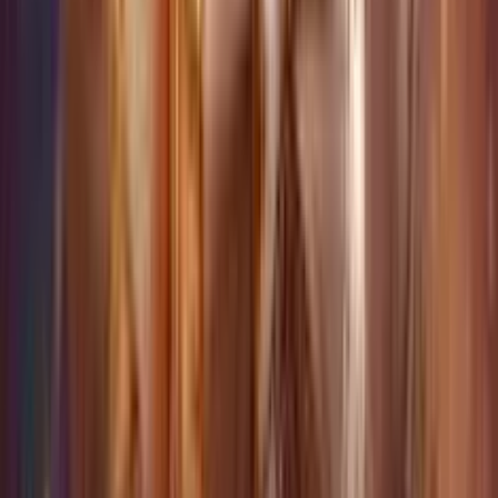
Bonus B
2000€ B
Ricarica
R
#
3
di Giocat
da raggi