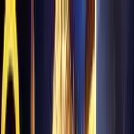
Il gioco è vietato ai minori e può causare dipendenza
patologica - probabilità di vincita
Gaming Report
Gaming Report
Slot Machine
Tutte le Slot
Più Giocati
Novità
Slot Sofware
Slot Bar
Slot
Egitto
Megaways
Altri Giochi
Roulette
Blackjack
Video Poker
Baccarat
Poker