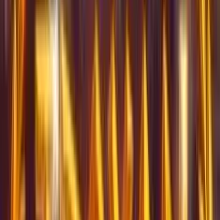
Media
layout
:
5x3
linee Di Puntata
:
20
puntata Minima
:
1
puntata Massima
:
50
jackpot
:
Si
Giri Gratis
:
No
bonus Game
:
No
Ambientazione e Design
La slot "Chervona Kalyna" si configura come un omaggio
colorato e vivace al patrimonio culturale ucraino. Analizzando
il contesto scenico, si osserva un ambientazione campestre
che mette in risalto un tramonto tipicamente ucraino. Il cielo,
con sfumature cromatiche che vanno dal rosa all'arancione, fa