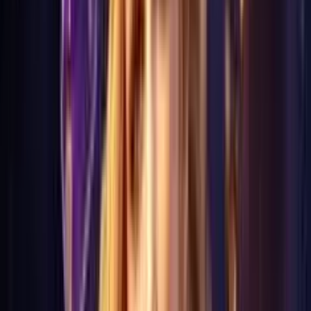
Add to
favorites
Soldi Veri
Giochi dello stesso provider
Gioco Gratis
Hot & Spicy Jackpot
Add to
favorites
Onlyplay
•