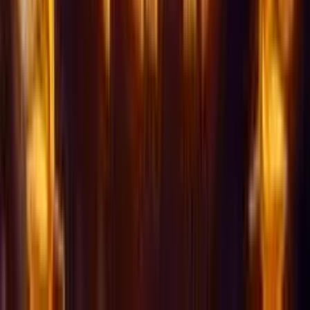
0
%
4