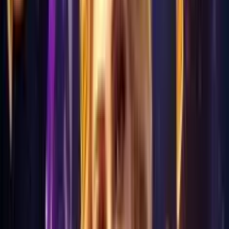
Gioco Gratis
Premendo "Gioco Gratis", confermi di avere almeno 18 anni.
4.0
/5
•
1
rating
Soldi Veri