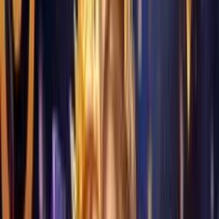
Snai
Betflag
Leovegas
Lottomatica
Bonus Benvenuto
Bonus Benvenuto
Bonus Senza Deposito
Free Spin (Giri Gratis)
Notizie
Link Rapidi
Slot Gratis
Bonus Casino
Casino Online
I miei giochi preferiti