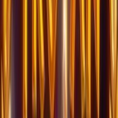
sono le sue funzioni bonus innovative e la prospettiva di
cospicui jackpot.
Pur mancando di funzioni quali Free Spins o Bonus Game, la
presenza del Chilly Multiplier e del Jackpot Game compensa
in modo soddisfacente tali assenze, proponendo al giocatore
opportunità di incrementare le proprie vincite in maniera
significativa. Il Jackpot Game, in particolare, si posiziona
come l'elemento più distintivo di Hot & Spicy, con la
promessa di poter moltiplicare la puntata fino a 45.000 volte.
È doveroso sottolineare che la soglia minima di puntata,
fissata a 1€, potrebbe essere percepita come superiore
rispetto ad altre proposte sul mercato. Questo potrebbe
restringere il campo di fruitori, in particolare quelli con un
budget più limitato. Tuttavia, ciò si presenta anche come un
stimolo per coloro che, avendo a disposizione risorse
maggiori, vedono nella slot una valida opportunità di
investimento e di potenziali guadagni.
Domande Frequenti
Quali sono le principali funzioni speciali della slot Hot & Spicy Jackpot?