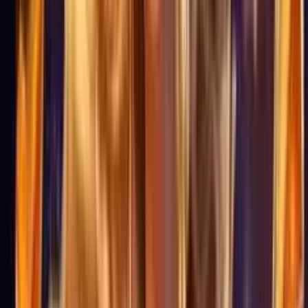
4.0
/5
Gioco Gratis
Chervona Kalyna
Add to
favorites
Onlyplay
•