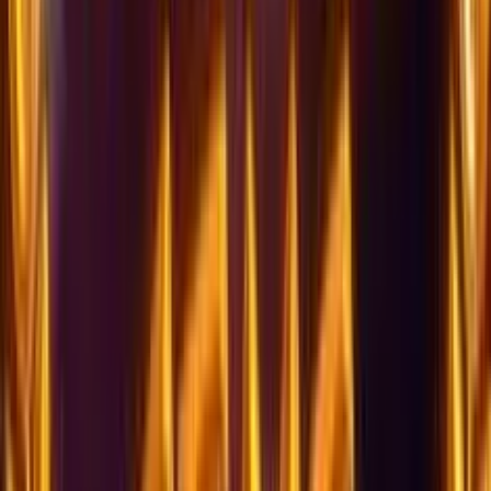
offre diverse combinazioni vincenti, ma per dettagli specifici
sul numero esatto e la disposizione delle linee, si consiglia di
consultare la tabella dei pagamenti fornita all'interno del
gioco.
Silvia Urso
Ruolo
:
Head Writer
Esperienza
:
5+ anni
Esperta ed appassionata di iGaming, si occupa di analizzare e
recensire i software e gli operatori di gioco da oltre cinque
anni. Per fornire ai lettori di Gaming Report le informazioni più
recenti e dettagliate, testa i giochi in prima persona, così da
verificarne la qualità e scoprirne tutte le caratteristiche. Ama