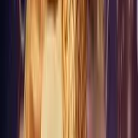
4.0
/5
Gioco Gratis
Troyan Gems
Add to
favorites
Onlyplay
•