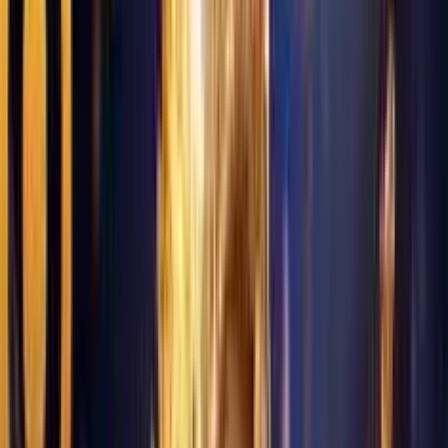
Slot Machine
Tutte le Slot
Più Giocati
Novità
Slot Sofware
Slot Bar
Slot Egitto
Megaways
Altri Giochi
Roulette
Blackjack
Video Poker
Baccarat
Poker
Casino Online
Elenco Casino Italiani
Slot Soldi Veri
Casinò Live
StarVegas
AdmiralBet
Starcasino
888 Casino