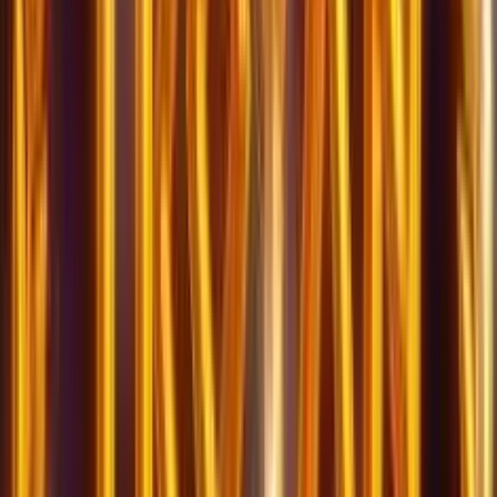
Mega e Massimo. Per ambire a uno di questi premi, i
giocatori devono accedere al round "Jackpot Piccanti", che
può essere innescato in maniera aleatoria. In questa fase,
l'obiettivo è raccogliere tre gettoni corrispondenti a un
determinato jackpot per poterlo aggiudicare. L'entità dei
jackpot viene determinata in relazione alla posta in gioco del
giocatore:
Minore corrisponde alla puntata x5
Mini corrisponde alla puntata x20
Maggiore corrisponde alla puntata x100
Mega corrisponde alla puntata x1.000
Grand corrisponde alla puntata x10.000.
Giudizio finale su Hot & Spicy Jackpot
La slot Hot & Spicy Jackpot, prodotta da Onlyplay, conduce i
giocatori attraverso un viaggio incandescente e fruttato,
reinterpretando le classiche slot machine in un'ottica
contemporanea, impreziosita da dettagli grafici sofisticati. La
vivacità cromatica, le animazioni dettagliate e la cura nella
rappresentazione dei simboli contribuiscono a un'esperienza
visiva di spiccata qualità e immersione. Oltre all'aspetto
visivo, quello che rende questa slot particolarmente intrigante