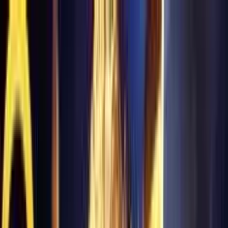
Il gioco è vietato ai minori e può causare dipendenza
patologica - probabilità di vincita
Gaming Report
Gaming Report
Slot Machine
Tutte le Slot
Più Giocati
Novità
Slot Sofware
Slot Bar
Slot
Egitto
Megaways
Altri Giochi
Roulette
Blackjack
Video Poker
Baccarat
Poker