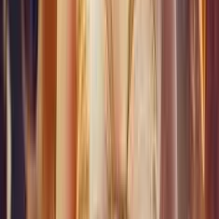
Bonus B
5000€ B
Ricarica
R
di Giocat
200% fin