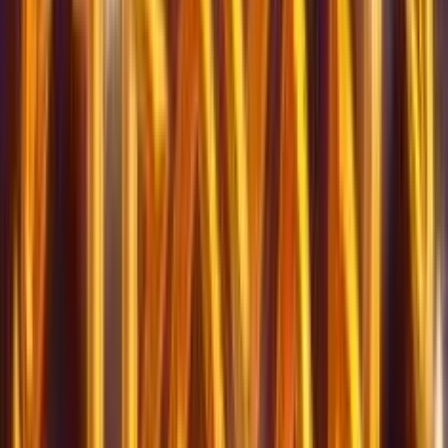
L'ambientazione della slot è esaltata da delicati bagliori di
fiamme, come se i frutti danzassero su una brace
incandescente. La qualità grafica è iricercata e minuziosa, con
scintille luminose che animano i simboli ogni volta che
orchestrano una sinfonia vincente. Gli aspetti stilistici, come i
tasti e le indicazioni sul saldo e la scommessa, si fondono
armoniosamente nel contesto, rendendo l'esperienza
dell'utente fluida e intuitiva.
Bonus e funzioni extra
Moltiplicatore
: La slot Hot & Spicy Jackpot integra una mini
slot situata al di sopra della griglia principale. Questa consta
di 3 rulli e una sola linea, che determinano il moltiplicatore
piccante per ogni tiro. Le sequenze create sui "Rulli Piccanti"
stabiliscono il moltiplicatore che verrà attribuito ai premi dei
"Rulli Fruttati". Le sequenze moltiplicative variano da un
coefficiente minimo di x3 fino a raggiungere un picco di x9. Se
non viene generata alcuna sequenza, il moltiplicatore rimane
fissato a x1.
Jackpot
: All'interno di "Hot & Spicy", troviamo cinque diversi
livelli di jackpot, classificati come Minore, Mini, Maggiore,