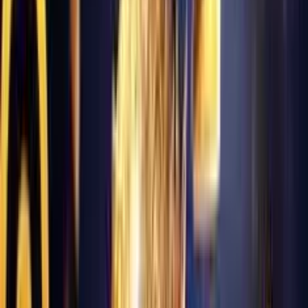
Casino Online
Elenco Casino Italiani
Slot Soldi Veri
Casinò
Live
StarVegas
AdmiralBet
Starcasino
888
Casino
Snai
Betflag
Leovegas
Lottomatica
Bonus Benvenuto
Bonus Benvenuto
Bonus Senza Deposito
Free Spin (Giri Gratis)
Notizie
Slot Gratis
Bonus Casino
Casino Online
Menu