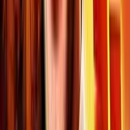
Bonus
Benvenut
5000€ B