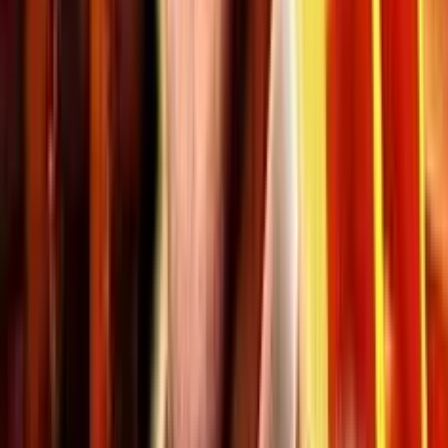
Ricarica
R
di Giocat
200% fino
5.000€ in
Bonus, W
#
2
validità 3 
utilizzabi
su slot
1.4
/5
•
(
104
Voti
)
Novomati
StarVegas
Recensione
Requisi
Giocat
200% fino
5.000€ in
Bonus, W
validità 3 
utilizzabi
su slot
Novomati