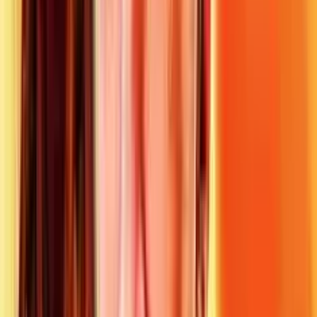
3.7
/5
Gioco Gratis
Egyptian Experience
Add to
favorites
Novomatic
•