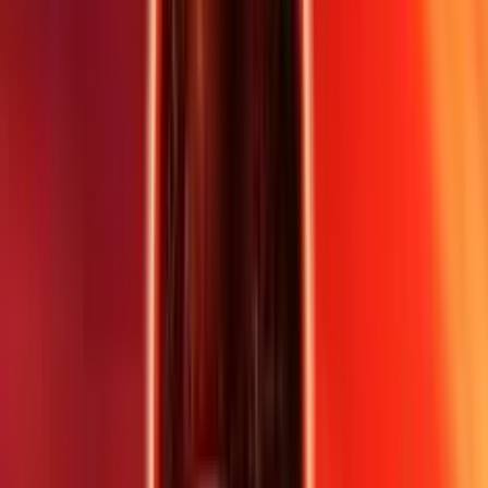
Slot Machine
Tutte le Slot
Più Giocati
Novità
Slot Sofware
Slot Bar
Slot Egitto
Megaways
Altri Giochi
Roulette
Blackjack
Video Poker
Baccarat
Poker
Casino Online
Elenco Casino Italiani
Slot Soldi Veri
Casinò Live
StarVegas
AdmiralBet
Starcasino
888 Casino