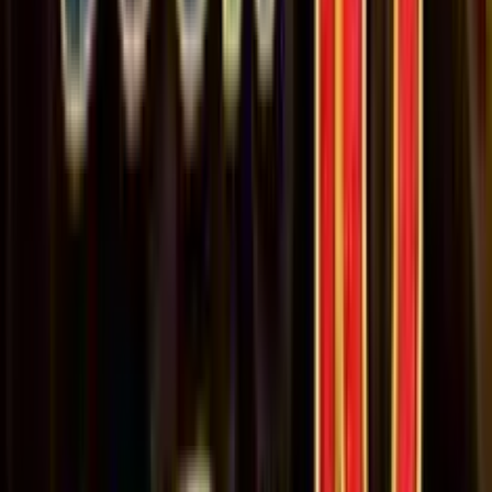
Ti È Piaciuta Bella Donna? Scopri
Anche
Royal Masquerade Slot
di Play'nGo;
Masques of San Marco Slot di IGT;
Carnival Queen Slot
di Thunderkick.
Le Nostre Opinioni su Bella Donna Slot
Machine
In tutte le creazioni di Novomatic, la fluidità del gameplay è un
grande punto di forza. Le regole sono chiare e basilari, quindi
adatte anche ai neofiti del mondo delle slot online, ma la
presenza di bonus speciali riesce a ravvivare
sufficientemente le sessioni di gioco e a massimizzare in
modo interessante le probabilità di vittoria. Non essendo fra
le più moderne, la grafica può risultare datata, tuttavia i
giocatori possono comunque contare su una tabella di
pagamento piuttosto ricca, altra caratteristica distintiva di
Novomatic. Come sempre, l'RTP si attesta intorno al 95%,
inferiore alla media del 96% di molte altre case produttrici.