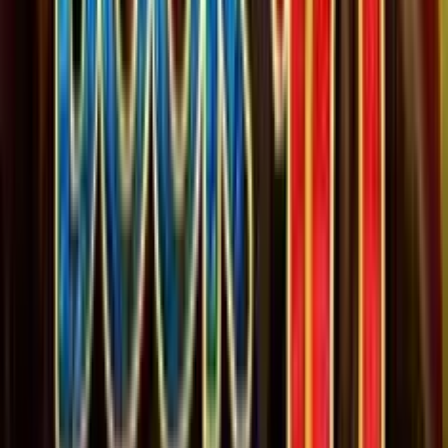
veneziano agisce da Scatter nella slot machine Bella Donna.
Una volta che lo Scatter compare sulla griglia di gioco per
almeno tre volte, si attiva la fase free spins durante la quale i
player possono godere di 7 giri gratis. Qualora il simbolo
Scatter dovesse apparire nuovamente, sia nella schermata
principale che nella Porta posta in alto, si possono ottenere
partite gratuite aggiuntive. Durante la modalità free spins, la
porta in alto mostra in ogni caso almeno un simbolo Wild, in
grado di garantire la massima possibilità di formare
combinazioni vincenti. I giri gratis possono essere riattivati
fino a un massimo di 13 volte, consentendo di vincere un
massimo di 98 giri gratuiti ad ogni attivazione del bonus
game.
Gamble
Il bonus prevede che si indovini il colore di una carta che
verrà estratta, scegliendo tra rosso e nero. Una risposta
esatta comporta un raddoppio della somma guadagnata,
mentre una risposta sbagliata comporta la perdita della
vincita originale. Attraverso la funzione gamble, si può
accumulare una vincita massima pari a 500 volte la puntata
iniziale.