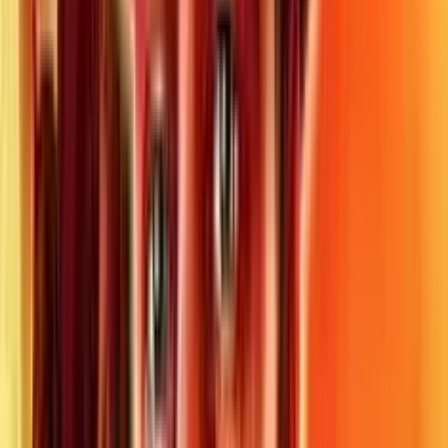
Columbus Deluxe
Add to
favorites
Novomatic
•