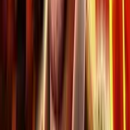
Bella Donna Slot Machine
Il Carnevale di Venezia rappresenta una delle tradizioni
italiane più celebri e iconiche, conosciuta in tutto il mondo e
Novomatic
ha scelto di rendere omaggio alle maschere
veneziane attraverso un'emozionante slot machine online.
Nonostante il design non sia estremamente moderno,
l'attenzione ai dettagli e l'uso di una vasta gamma di icone
colorate garantiscono un'esperienza di gioco coinvolgente. Il
gioco offre 5 rulli, 3 file di simboli e 25 linee di pagamento. Il
ritorno al giocatore (RTP) è pari al 95%, con una bassa
volatilità.
Come Giocare a Bella Donna Slot
Con la sua ultima creazione, Bella Donna, la casa di sviluppo
software Novomatic intende rendere omaggio ad una delle
tradizioni italiane più vivaci e sfarzose: il Carnevale di