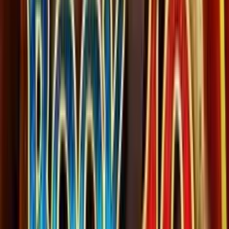
per ogni giro di spin. Ciò consente agli High Roller di
soddisfare le loro esigenze di gioco, mentre i giocatori più
prudenti possono optare per puntate inferiori a 1€. L'elenco
dei payout, disponibile nella tabella dei pagamenti, illustra
tutte le icone che scorrono sui rulli e i premi associati ad
esse:
Bella Donna Wild con payout fino a 5000x;
Maschera femminile con payout fino a 2000x;
Maschera maschile con payout fino a 1500x;
Maschera accessorio con payout fino a 1000x;
Scettro con payout fino a 750x;
Ventaglio con payout fino a 500x;
A con payout fino a 300x;
K e Q con payout fino a 250x;
J e 10 con payout fino a 200x.
RTP e Vincita Massima di Bella Donna
Wild
Il simbolo Wild, raffigurante il logo della slot, è indubbiamente
uno degli elementi più importanti di Bella Donna. Esso svolge
infatti la duplice funzione di sostituire tutte le altre icone