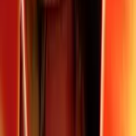
Soldi Veri
Giochi dello stesso provider
Gioco Gratis
Book Of Ra Magic
Add to
favorites
Novomatic
•