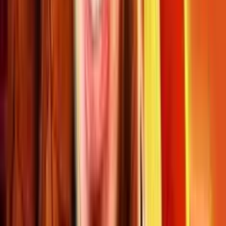
Bonus
Benvenut
2000€ B
Ricarica
R
#
1
di Giocat
40x da
raggiung
4.8
/5
•
(
6
Voti
)
entro 10 
Requisi
Snai
Recensione
Giocat
40x da
raggiung
entro 10 