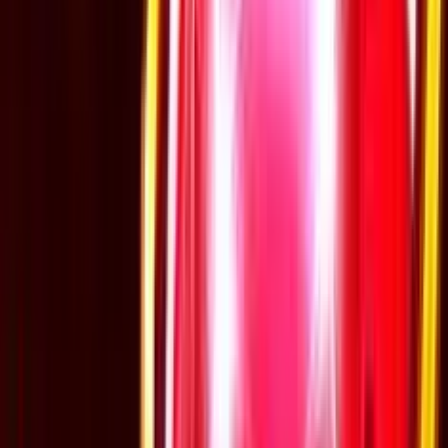
Add to
favorites
Onlyplay
•