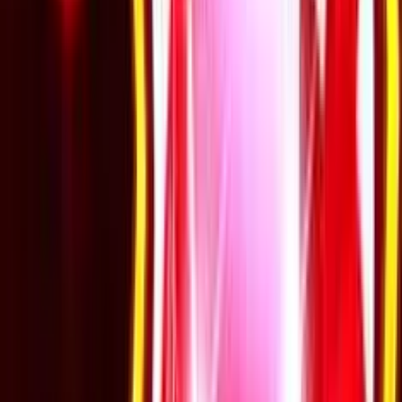
4.0
/5
Gioco Gratis
Brasil Farm