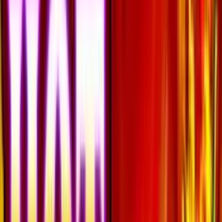
entro 10 
4.8
/5
•
(
6
Voti
)
Requisiti
Snai
Recensione
40x da
raggiung
10 giorni