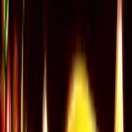
Slot Machine
Tutte le Slot
Più Giocati
Novità
Slot Sofware
Slot Bar
Slot Egitto
Megaways
Altri Giochi
Roulette
Blackjack
Video Poker
Baccarat
Poker
Casino Online
Elenco Casino Italiani
Slot Soldi Veri
Casinò Live
StarVegas
AdmiralBet
Starcasino
888 Casino