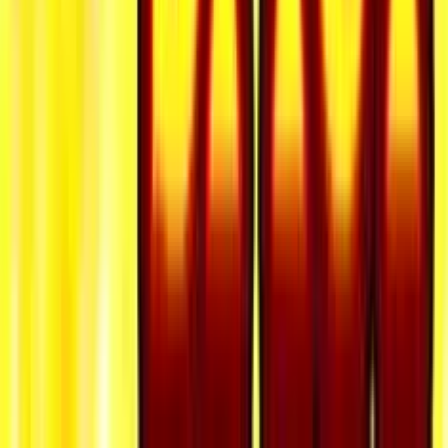
0
%
4