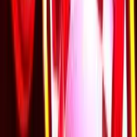
Add to
favorites
Soldi Veri
Giochi dello stesso provider
Gioco Gratis
Hot & Spicy Jackpot
Add to
favorites
Onlyplay
•