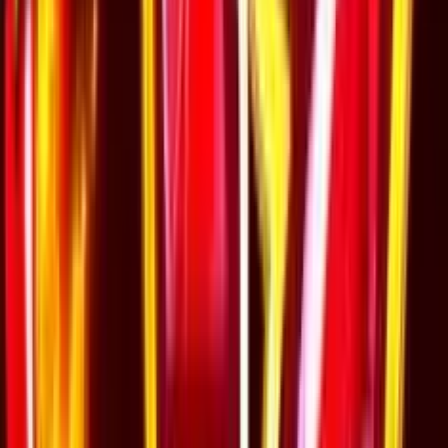
Onlyplay
•