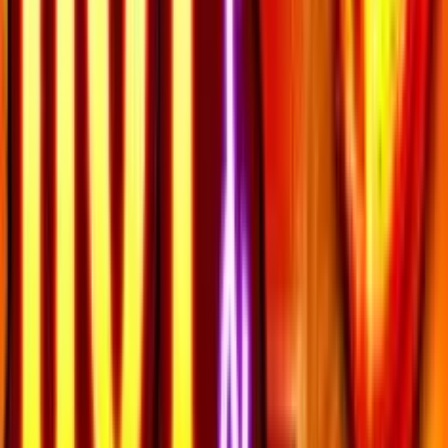
La slot "Troyan Gems" manifesta una progettazione grafica
che si ispira opulentamente al contesto storico di Troia.
Analizzando i componenti visivi, emerge una predominanza di
tonalità dorate, amalgamate sapientemente con accenti
violacei, risultando in una creazione che evoca un sentimento
di sovranità e enigma.
Focalizzandosi sui rulli centrali, si notano distinti simboli,
come gemme scintillanti, elmi lucenti, corone auree e arpe
finemente realizzate. Questi simboli non sono meramente
estetici, ma funzionano come rievocazioni dei segni tangibili
di affluenza e dominio associati alla mitica Troia. Nota degna
di particolare attenzione è l'urna colma di monete d'oro,
elemento simbolico che pare sottolineare l'abbondanza e le
fortune celate di questa città storica.
Nell'area sinistra della composizione, un equino di colore
nero, di imponenti dimensioni, potrebbe essere interpretato
come un omaggio al celebre Cavallo di Troia. La sua
presenza, con un'espressione determinata e incisiva, infonde
nell'ambiente un senso di grandiosità e attesa.