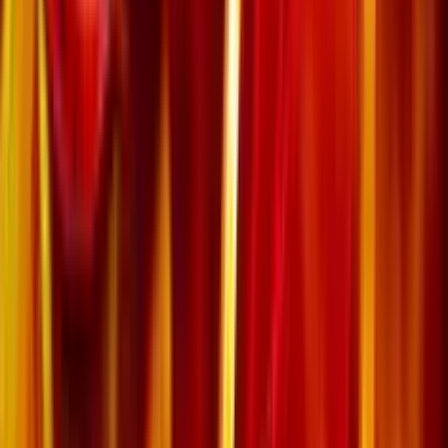
Bonus B
5000€ B
Ricarica
R
di Giocat
200% fin