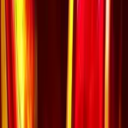
Bonus B
2.050
Cashbac
di Giocat
a 2.000€
su 30 slo
selezion
sul Live 
sullo Spo
giocata e
#
1
giorni, w
10x e val