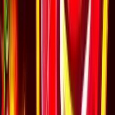
4.0
/5
Gioco Gratis
Chervona Kalyna
Add to
favorites