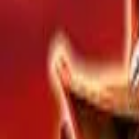
Bonus Benvenuto
Bonus Benvenuto
Bonus Senza Deposito
Free Spin (Giri Gratis)
Notizie
Slot Gratis
Bonus Casino
Casino Online
Menu
Slot Machine
Tutte le Slot
Più Giocati
Novità