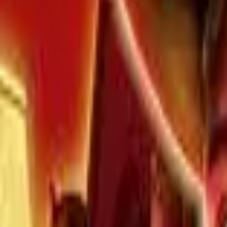
Slot Sofware
Slot Bar
Slot Egitto
Megaways
Altri Giochi
Roulette
Blackjack
Video Poker
Baccarat
Poker
Casino Online
Elenco Casino Italiani
Slot Soldi Veri
Casinò Live
StarVegas
AdmiralBet
Starcasino
888 Casino
Snai
Betflag
Leovegas
Lottomatica