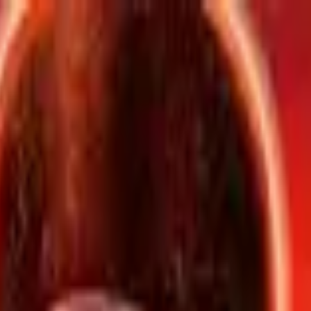
- probabilità di vincita
egaways
ralBet
Starcasino
888 Casino
Snai
Betflag
Leovegas
Lottomatica