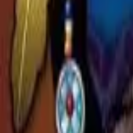
3.5
/5
•
2
ratings
Soldi Veri
Add to
favorites