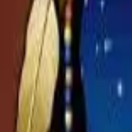
Inizia ad aggiungere slot ai tuoi preferiti!
Home
/
Slot Gratis
/
Golden Goddess
Golden Goddess
da
IGT
Gioco Gratis
Premendo "Gioco Gratis", confermi di avere almeno 18 anni.