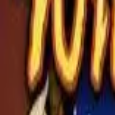
Bonus Benvenuto
Bonus Benvenuto
Bonus Senza Deposito
Free Spin (Giri Gratis)
Notizie
Link Rapidi
Slot Gratis
Bonus Casino
Casino Online
I miei giochi preferiti
Nessuna slot preferita ancora