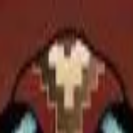
- probabilità di vincita
egaways
ralBet
Starcasino
888 Casino
Snai
Betflag
Leovegas
Lottomatica