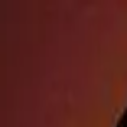
Il gioco è vietato ai minori e può causare dipendenza patologica 
Gaming Report
Gaming Report
Slot Machine
Tutte le Slot
Più Giocati
Novità
Slot Sofware
Slot Bar
Slot Egitto
M
Altri Giochi
Roulette
Blackjack
Video Poker
Baccarat
Poker
Casino Online
Elenco Casino Italiani
Slot Soldi Veri
Casinò Live
StarVegas
Admi