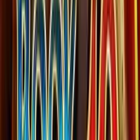
sembrano quasi sospesi tra cielo e terra.
I simboli raffigurano oggetti legati alla fortuna e sono
caratterizzati da colori vividi e dettagli accurati: coccinelle
rosse, ferri di cavallo in acciaio lucente, quadrifogli e monete
d’oro, tutti rappresentati con uno stile definito e sfumature che
catturano l’attenzione. Anche le carte da gioco presentano un
design elaborato, con decorazioni che aggiungono un tocco
elegante al complesso visivo. Ogni simbolo contribuisce a
mantenere un equilibrio tra estetica e funzionalità.
La musica di sottofondo è discreta e lascia spazio alla
componente visiva della slot. Gli effetti sonori sono sobri,
accompagnando il movimento dei rulli con un ritmo pacato,
interrotto solo dai suoni delle vincite, che donano un senso di
appagamento senza risultare invadenti.
Come Vincere a Lucky Lady's Charm
Deluxe 6
Questa slot di alta volatilità ha un RTP del 95,13%, le puntate
hanno una forbice ce vá da un minimo di 0,20€ fino ad arrivare
a 100€ per spin. Tra i simboli di pagamento, il volto della