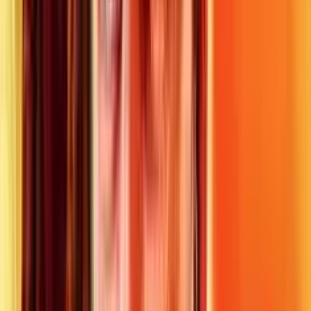
4.0
/5
Gioco Gratis
Plenty on Twenty
Add to
favorites
Novomatic
•