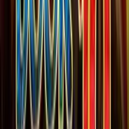
Lucky Lady Charm
da Novomatic
Lady Merlin Lightning
da Yggdrasil
Lucky Lady
da iSoftBet
Opinioni Finali su Lucky Lady's Charm
Deluxe 6
Lucky Lady's Charm Deluxe 6 è una slot che combina
elementi classici delle macchinette tradizionali con
un’estetica rinnovata e moderna. Pur presentando un RTP
leggermente più basso rispetto a titoli contemporanei, la
funzione "Puntata Extra" introduce un’interessante
componente strategica. Questo elemento aggiuntivo premia
chi preferisce un approccio ponderato e riflessivo al gioco.
La grafica, caratterizzata da simboli che richiamano antichi
amuleti portafortuna, rappresenta uno degli aspetti più
distintivi. Ogni dettaglio visivo contribuisce a creare
un’atmosfera equilibrata e immersiva, in cui ogni giro sembra
avere un significato unico. La colonna sonora è ridotta al
minimo, lasciando che l’esperienza di gioco si concentri
prevalentemente sugli elementi visivi e sul ritmo delle