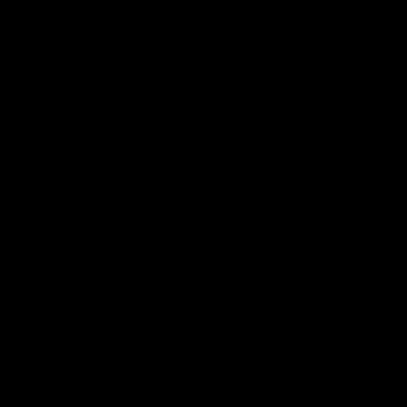
0
%
Casino Senza Deposito