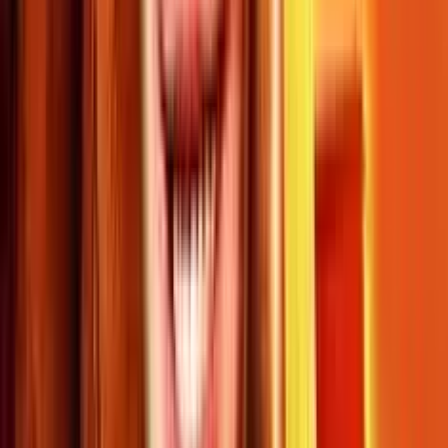
3.4
/5
Lucky Lady's Charm Deluxe 6 Casino
che offrono questo gioco
Bon
Casinò Online
Voto Utenti
Benve