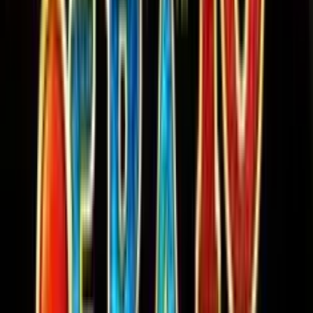
Emanuele Sucato
Ruolo
:
Content Writer
Esperienza
:
3+ anni
Specializzazione
:
Recensioni e Guide iGaming
Appassionato scrittore di contenuti iGaming con esperienza
nella creazione di contenuti dal taglio oggettivo, informativo e
che puntano a migliorare l'esperienza dell'utente. Mi impegno
a scrivere recensioni, guide e notizie su misura per la
comunità dei giocatori.
Recensioni Utenti