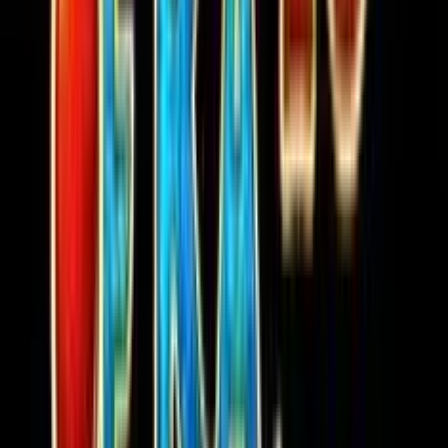
0.0
/
5
Basato su
0
Recensione
Scrivi una recensione
5