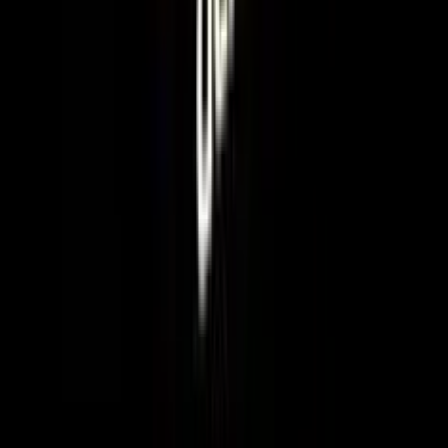
0
%
2