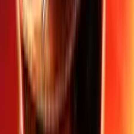
Gioco Gratis
Premendo "Gioco Gratis", confermi di avere almeno 18 anni.
0.0
/5
•
0
ratings
Soldi Veri
Add to
favorites
Soldi Veri