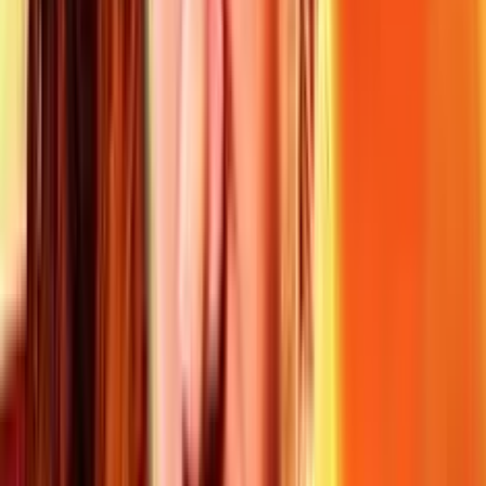
3.5
/5
Gioco Gratis
Book of Ra 10 Deluxe
Add to
favorites