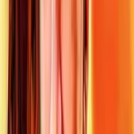
3.7
/5
Gioco Gratis
Egyptian Experience
Add to
favorites
Novomatic
•