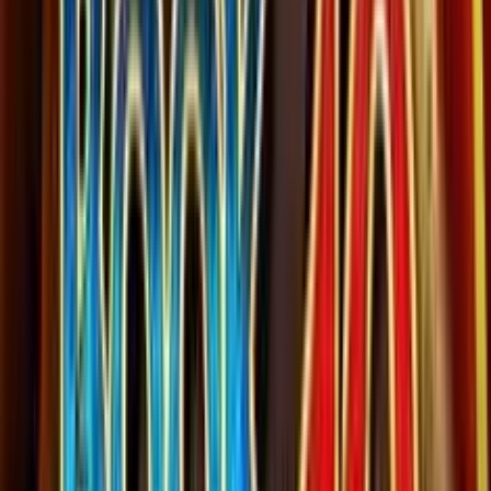
Giada Benazzi
Ruolo
:
Copywriter e Public Relation
Specialist
Specializzazione
:
Recensioni casinò e slot
Sono una copywriter specializzata nel settore dell'iGaming ed
esperta in Big Data legati al gioco d’azzardo online. Mi
occupo della redazione e revisione dei contenuti pubblicati
nella sezione blog di Gaming Report, oltre ad effettuare
ricerche e indagini di settore. Curo le relazioni pubbliche con i
media italiani e internazionali, soprattutto in nazioni come
Spagna, Francia, Inghilterra e Stati Uniti.