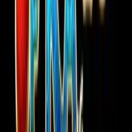
0
%
1