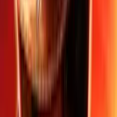
Gioco Gratis
Premendo "Gioco Gratis", confermi di avere almeno 18 anni.
1.0
/5
•
1
rating
Soldi Veri
Add to
favorites