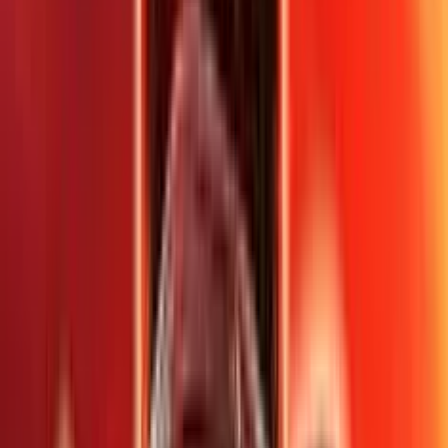
Snai
Betflag
Leovegas
Lottomatica
Bonus Benvenuto
Bonus Benvenuto
Bonus Senza Deposito
Free Spin (Giri Gratis)
Notizie
Link Rapidi
Slot Gratis
Bonus Casino
Casino Online
I miei giochi preferiti