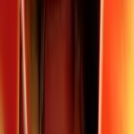
Soldi Veri
Giochi dello stesso provider
Gioco Gratis
Book Of Ra Magic
Add to
favorites
Novomatic
•