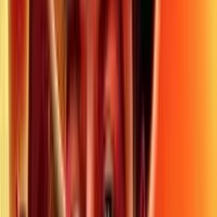
4.0
/5
Gioco Gratis