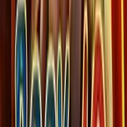
e 50 linee di puntata sulle quali il giocatore può comporre le
varie combinazioni vincenti grazie ai vari simboli alfanumerici
e grafici presenti. Inoltre il tutto è reso ancora più avvincente
grazie alla presenza di alcuni simboli particolari, il simbolo
Wild ed il simbolo Scatter, associati a funzioni e bonus
speciali.
In particolare lo Scatter, raffigura il battello River Queen da cui
trae il nome la slot stessa, e, oltre a poter essere utilizzato
nella composizioni di combinazioni vincenti indipendenti dalle
linee di puntata attive, permette al giocatore di attivare la
modalità di gioco bonus Free Spins. Questa è associata a 10
giocate gratuite molto particolari dove cioè un simbolo Wild
mobile, raffigurante un vero e proprio battello, naviga sopra i 5
rulli trasformando alcuni simboli in simboli Wild.
Infine, come da consuetudine per le slot firmate Novomatic,
anche la River Queen prevede la funzione speciale Rischio,
attiva durante tutto il corso della partita ed utilizzabile ogni
qualvolta il giocatore ottiene un giro vincente. Questa
funzione permette al giocatore di raddoppiare
progressivamente, fino ad un massimo di 4 volte, la vincita
ottenuta durante il giro o malauguratamente di perdere tutto.