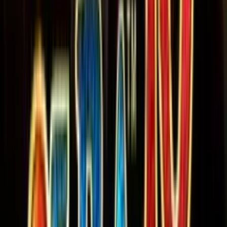
0
%
3