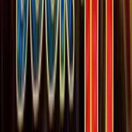
0.0
/
5
Basato su
0
Recensione
Scrivi una recensione
5