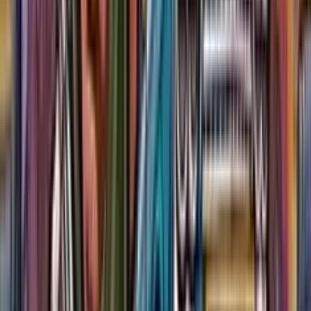
Gamzix
•