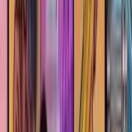
Slot Machine
Tutte le Slot
Più Giocati
Novità
Slot Sofware
Slot Bar
Slot Egitto
Megaways
Altri Giochi
Roulette
Blackjack
Video Poker
Baccarat
Poker
Casino Online
Elenco Casino Italiani
Slot Soldi Veri
Casinò Live
StarVegas
AdmiralBet
Starcasino
888 Casino