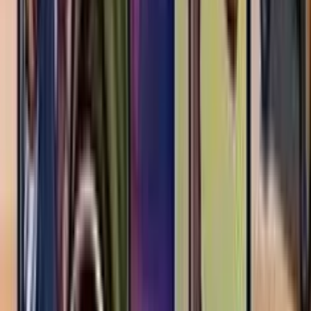
Giochi dello stesso provider
Gioco Gratis
Billie Wild
Add to
favorites
Gamzix
•