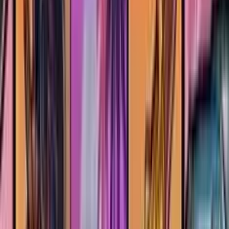
Casino Online
Elenco Casino Italiani
Slot Soldi Veri
Casinò
Live
StarVegas
AdmiralBet
Starcasino
888
Casino
Snai
Betflag
Leovegas
Lottomatica
Bonus Benvenuto
Bonus Benvenuto
Bonus Senza Deposito
Free Spin (Giri Gratis)
Notizie
Slot Gratis
Bonus Casino
Casino Online
Menu