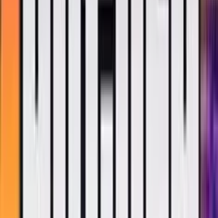
Tema e Grafica della Slot Santa Sphere: Hold the
Spin
La griglia di gioco è ambientata in un paesaggio innevato,
illuminato da luci colorate e decorazioni natalizie. Sullo
sfondo si intravedono casette accoglienti, alberi innevati e
renne dorate. Ogni elemento grafico trasmette un senso di
calore e magia festiva.
I simboli includono immagini natalizie come Babbo Natale,
regali, campanelle e pupazzi di neve, resi con una cura
particolare nei dettagli. La colonna sonora accompagna il
giocatore con melodie natalizie dolci e coinvolgenti, che si
intensificano durante le fasi bonus.
Simboli e Payout
Ecco i simboli principali della slot con i relativi valori massimi:
Wild:
paga fino a 12,50x la puntata
Babbo Natale:
paga fino a 12,50x
Pupazzo di Neve:
paga fino a 2,50x
Corona di Natale:
paga fino a 2,00x