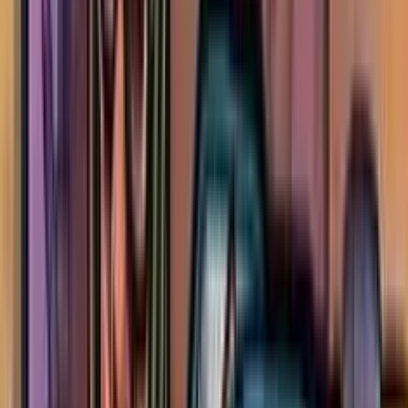
1.0
/5
Gioco Gratis
Hoonga Boonga
Add to
favorites
Gamzix
•