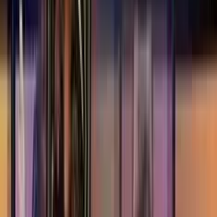
2.0
/5
Gioco Gratis
40 Chilli Fruits