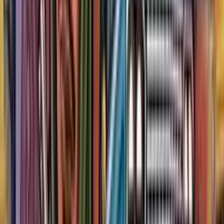
0.0
/5
Gioco Gratis
Hot Life
Add to
favorites