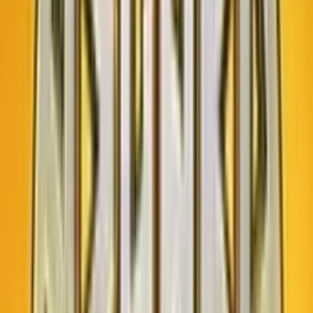
Giochi dello stesso provider
HOT SLOT
Gioco Gratis
Champions of Rome
Add to
favorites
Yggdrasil
•