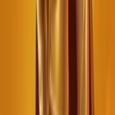
0
%
4