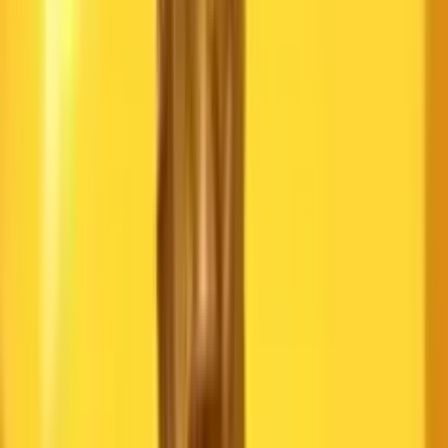
1.0
/5
The Royal Family Casino che offrono
questo gioco
Bo
Casinò Online
Voto Utenti
Benv