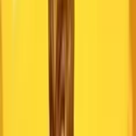
Bonus B
1000€ B
Ricarica
R
#
1
di Giocat
da raggi
entro 30 
1.7
/5
•
(
75
Voti
)
Requisiti
888