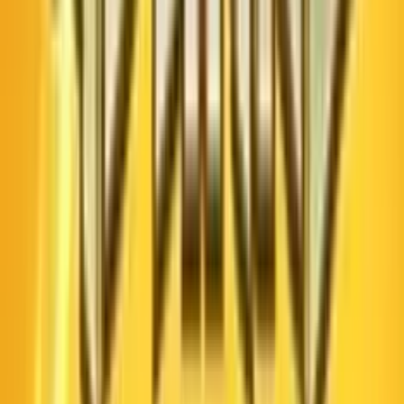
4.0
/5
Gioco Gratis
All Star Knockout