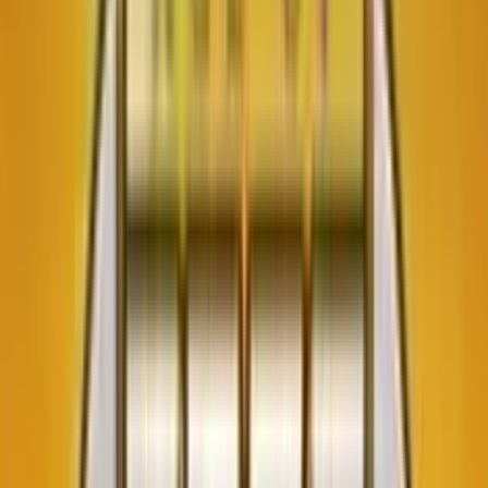
Snai
Betflag
Leovegas
Lottomatica
Bonus Benvenuto
Bonus Benvenuto
Bonus Senza Deposito
Free Spin (Giri Gratis)
Notizie
Link Rapidi
Slot Gratis
Bonus Casino
Casino Online
I miei giochi preferiti