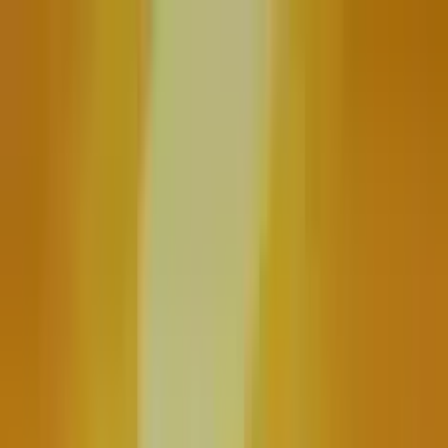
Il gioco è vietato ai minori e può causare dipendenza
patologica - probabilità di vincita
Gaming Report
Gaming Report
Slot Machine
Tutte le Slot
Più Giocati
Novità
Slot Sofware
Slot Bar
Slot
Egitto
Megaways
Altri Giochi
Roulette
Blackjack
Video Poker
Baccarat
Poker