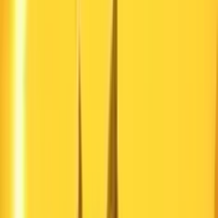
1.0
/5
Gioco Gratis
Aldo's Journey
Add to
favorites
Yggdrasil
•