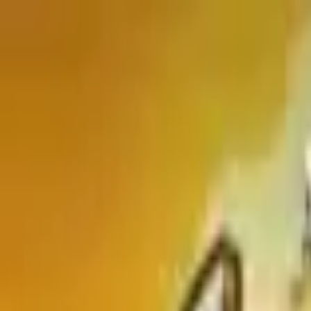
Il gioco è vietato ai minori e può causare dipendenza patologica 
Gaming Report
Gaming Report
Slot Machine
Tutte le Slot
Più Giocati
Novità
Slot Sofware
Slot Bar
Slot Egitto
M
Altri Giochi
Roulette
Blackjack
Video Poker
Baccarat
Poker
Casino Online
Elenco Casino Italiani
Slot Soldi Veri
Casinò Live
StarVegas
Admi