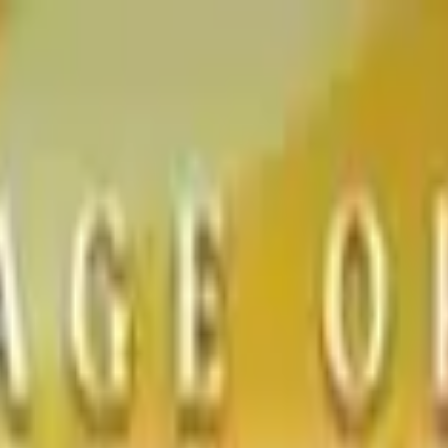
- probabilità di vincita
egaways
ralBet
Starcasino
888 Casino
Snai
Betflag
Leovegas
Lottomatica