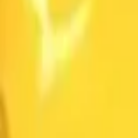
Inizia ad aggiungere slot ai tuoi preferiti!
Home
/
Slot Gratis
/
Trolls Bridge
Trolls Bridge
da
Yggdrasil
Gioco Gratis
Premendo "Gioco Gratis", confermi di avere almeno 18 anni.