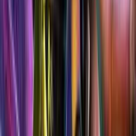
Add to
favorites
Evoplay
•