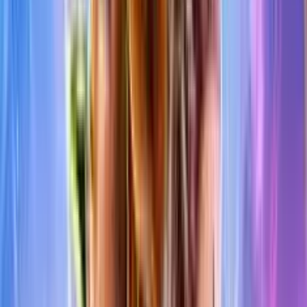
No favorite games yet
Start adding games to your favorites!
HOME
/
Tutte le Slot
/
VICHINGHI
Slot Online a tema Vichinghi
Le slot machine online a tema Vichinghi immergono i giocatori
in un'epica avventura attraverso i mari del Nord, dove la
fortuna si intreccia con miti e leggende dei fieri guerrieri
norreni, rendendo ogni spin una battaglia per conquistare la
gloria e l'ingresso nel leggendario Valhalla.
Gioco Gratis
Beerhalla