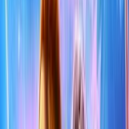
Casino Online
Elenco Casino Italiani
Slot Soldi Veri
Casinò
Live
StarVegas
AdmiralBet
Starcasino
888
Casino
Snai
Betflag
Leovegas
Lottomatica
Bonus Benvenuto
Bonus Benvenuto
Bonus Senza Deposito
Free Spin (Giri Gratis)
Notizie
Slot Gratis
Bonus Casino
Casino Online
Menu