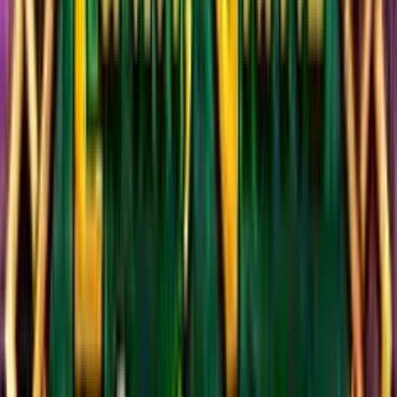
0.0
/5
Gioco Gratis
Hammer Fall
Add to
favorites
Play'n Go
•