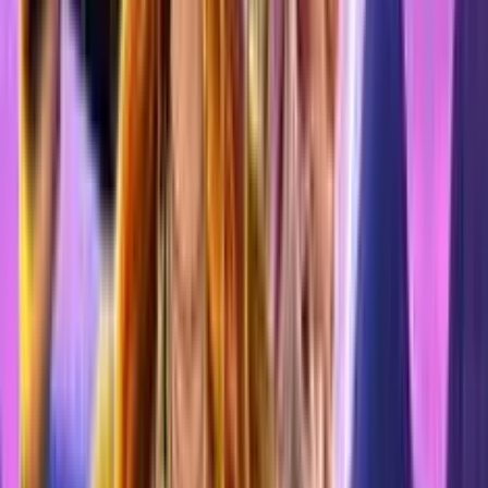
1.0
/5
Gioco Gratis
North Guardians
Add to
favorites
Pragmatic Play
•