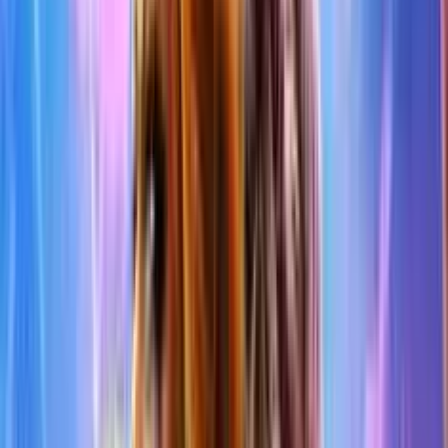
Snai
Betflag
Leovegas
Lottomatica
Bonus Benvenuto
Bonus Benvenuto
Bonus Senza Deposito
Free Spin (Giri Gratis)
Notizie
Link Rapidi
Slot Gratis
Bonus Casino
Casino Online
My Favorite Games