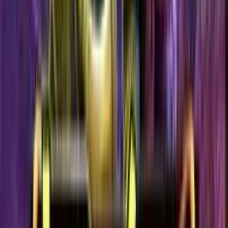
0.0
/5
Gioco Gratis
Viking Runecraft
Add to
favorites
Play'n Go
•