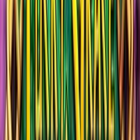
0.0
/5
Gioco Gratis
Power of Gods
Add to
favorites
Wazdan Games
•