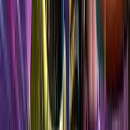
0.0
/5
Gioco Gratis
Thunderstruck
Add to
favorites
Microgaming
•