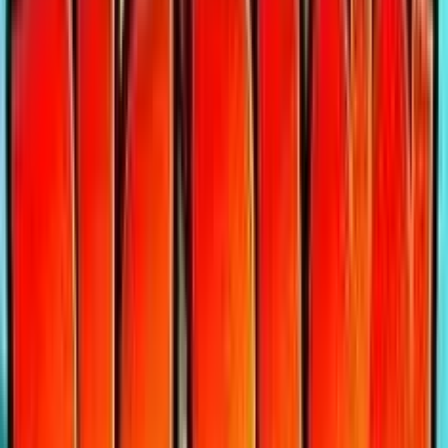
Bonus B
1500€ 
Ricarica
Free Sp
FS
Requi
Giocata
Bonus: 
#
2
raggiun
7 giorni
4.0
/5
•
(
5
Voti
)
Spin: R
LeoVegas
Recensione
con requ
Requisit
Fun Bon