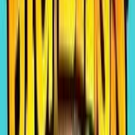
Bonus B
5000€ 
Ricarica
di Gioca
Bonus 2
5.000€.
validità 
1.6
/5
•
(
123
Voti
)
Cap 0,4.
AdmiralBet
Recensione
Requisit
Fun Bo
fino a 5
65, valid
giorni, C