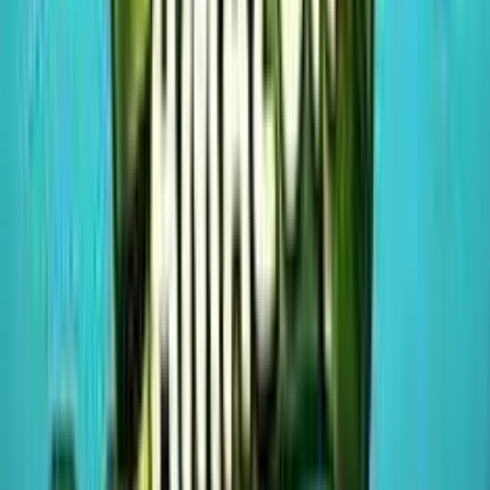
ADM che includa il titolo a catalogo; qui, invece, la demo è
utile per prendere confidenza con i valori sulle monete e con
la logica dei respin.
Scheda Tecnica Joker’s Jewels Hold &
Spin
rtp
:
96,52
volatilità
:
Alta
layout
:
5x3
linee Di Puntata
:
5
puntata Minima
:
0,05
puntata Massima
:
240
jackpot
:
No
Giri Gratis
:
No