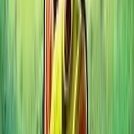
Slot Machine
Tutte le Slot
Più Giocati
Novità
Slot Sofware
Slot Bar
Slot Egitto
Megaways
Altri Giochi
Roulette
Blackjack
Video Poker
Baccarat
Poker
Casino Online
Elenco Casino Italiani
Slot Soldi Veri
Casinò Live
StarVegas
AdmiralBet
Starcasino
888 Casino