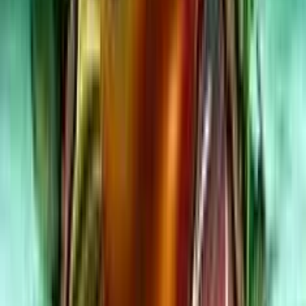
5.0
/5
HOT SLOT
Gioco Gratis
Buffalo King Megaways
Add to
favorites
Pragmatic Play
•