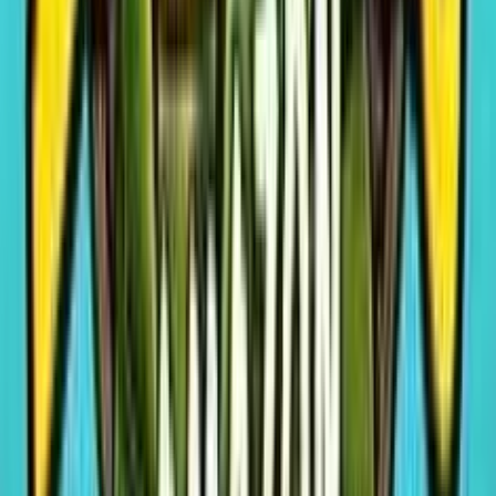
Bonus B
2000€ 
Ricarica
di Gioca
per tras
Fun bon
4.0
/5
•
(
4
Voti
)
bonus
Lottomatica
Recensione
Requisit
40x per
trasform
bonus i
bonus