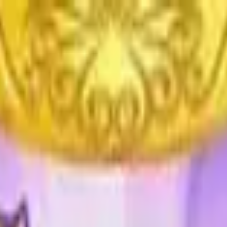
- probabilità di vincita
egaways
ralBet
Starcasino
888 Casino
Snai
Betflag
Leovegas
Lottomatica