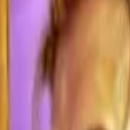
2.6
/5
•
15
ratings
Soldi Veri
Add to
favorites