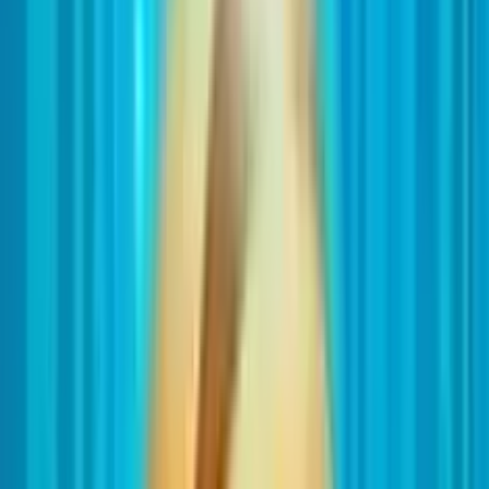
Goblin's Tavern
Add to
favorites
WorldMatch
•