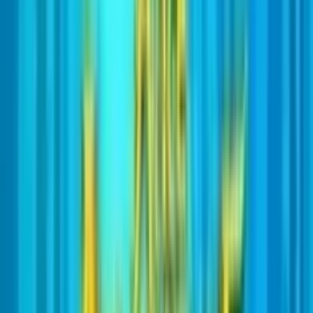
Snai
Betflag
Leovegas
Lottomatica
Bonus Benvenuto
Bonus Benvenuto
Bonus Senza Deposito
Free Spin (Giri Gratis)
Notizie
Link Rapidi
Slot Gratis
Bonus Casino
Casino Online
I miei giochi preferiti