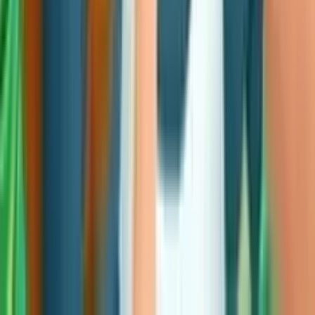
0.0
/5
Gioco Gratis
O'Reilly's Missus
Add to
favorites
Playtech
•