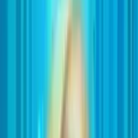
3.0
/5
Gioco Gratis