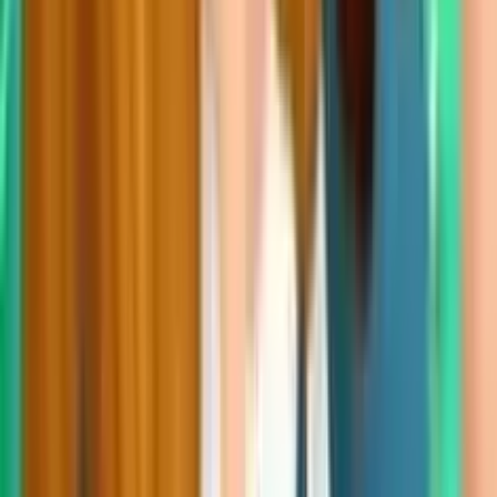
Lilith's Inferno
Add to
favorites
Yggdrasil
•