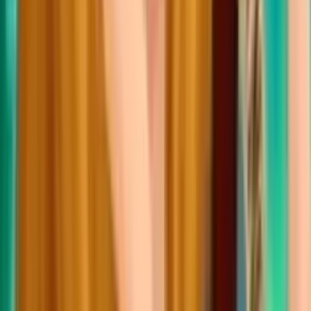
4.0
/5
Gioco Gratis
Book Of Darkness
Add to
favorites
Betsoft
•