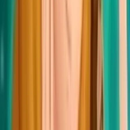
BP Games
•