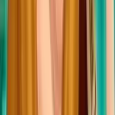
0.0
/5
Gioco Gratis
Return Of The Green Knight
Add to
favorites
Play'n Go
•