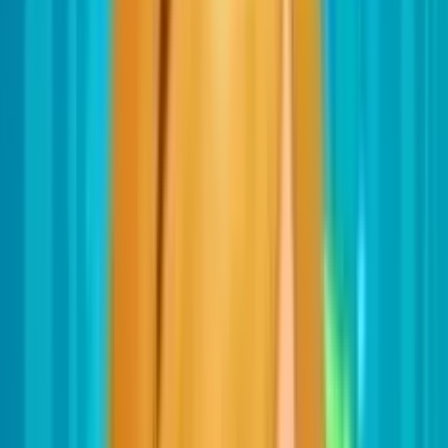
4.0
/5
Gioco Gratis
Robin Hood