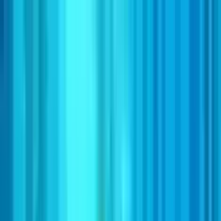
Il gioco è vietato ai minori e può causare dipendenza
patologica - probabilità di vincita
Gaming Report
Gaming Report
Slot Machine
Tutte le Slot
Più Giocati
Novità
Slot Sofware
Slot Bar
Slot
Egitto
Megaways
Altri Giochi
Roulette
Blackjack
Video Poker
Baccarat
Poker