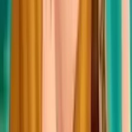
4.0
/5
Gioco Gratis
Codex of Fortune
Add to
favorites
NetEnt
•