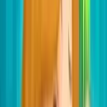
4.0
/5
Gioco Gratis
Potion of Madness
Add to
favorites
Play'n Go
•