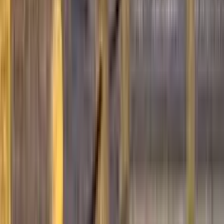
0.0
/5
Gioco Gratis
Ancient Wonders 3D
Add to
favorites
Casinowebscripts
•