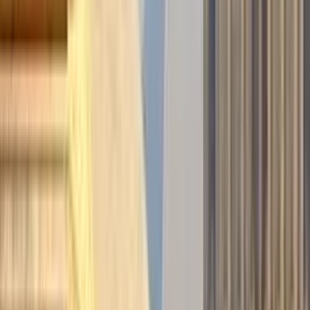
4.0
/5
Gioco Gratis