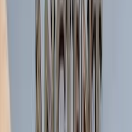
Casino Online
Elenco Casino Italiani
Slot Soldi Veri
Casinò
Live
StarVegas
AdmiralBet
Starcasino
888
Casino
Snai
Betflag
Leovegas
Lottomatica
Bonus Benvenuto
Bonus Benvenuto
Bonus Senza Deposito
Free Spin (Giri Gratis)
Notizie
Slot Gratis
Bonus Casino
Casino Online
Menu