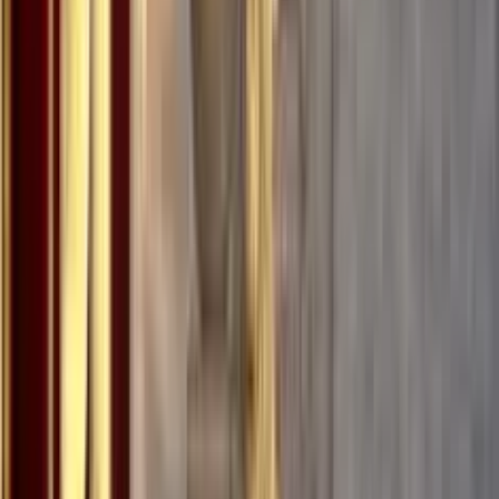
Add to
favorites
Betsoft
•