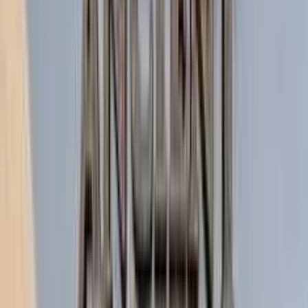
Slot Machine
Tutte le Slot
Più Giocati
Novità
Slot Sofware
Slot Bar
Slot Egitto
Megaways
Altri Giochi
Roulette
Blackjack
Video Poker
Baccarat
Poker
Casino Online
Elenco Casino Italiani
Slot Soldi Veri
Casinò Live
StarVegas
AdmiralBet
Starcasino
888 Casino