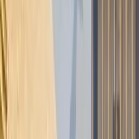
5.0
/5
Gioco Gratis
Spartacus
Add to
favorites
WMS
•