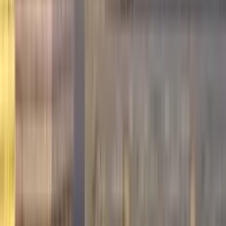
0.0
/5
Gioco Gratis
Veni Vidi Vici
Add to
favorites