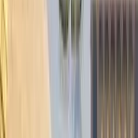
Gioco Gratis
Rome: The Golden Age
Add to
favorites
NetEnt
•