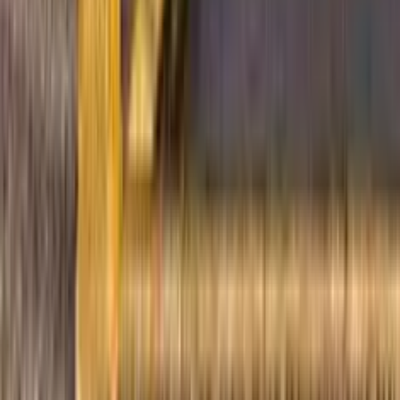
non partecipa alla raccolta dei giochi di casinò e non è a sua
volta un operatore con licenza aams. Sul sito verranno
pubblicate news, giochi, recensioni e offerte promozionali
legate esclusivamente al mondo del casinò online AAMS. In
quanto non presenta periodicità, Gaming Report non è
riconducibile ad una testata giornalistica. Le nostre opinioni e
giudizi rappresentano solo un'indicazione, per tanto il giudizio
finale spetta sempre al giocatore. Gaming Report, in quanto
affiliato di casinò AAMS, promuove il gioco sicuro, legale e
responsabile.