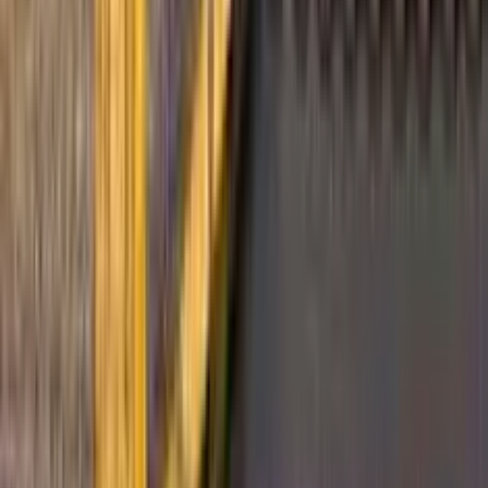
Recensione
Snai
1000€
Recensione
888 Casino
50€
Recensione
Footer
Gaming Report è un portale informativo dedicato al mondo del
gioco online autorizzato AAMS. Questo sito di conseguenza