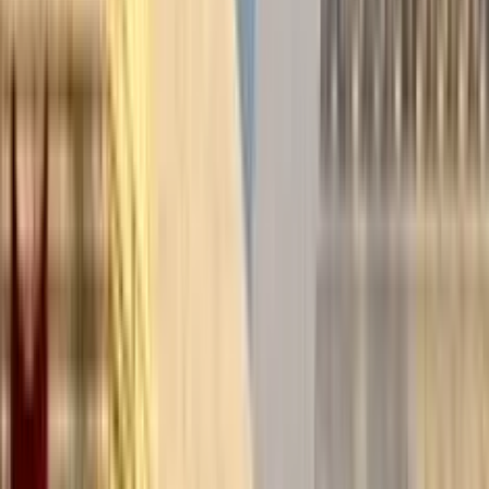
Spartacus Wonder 500
Add to
favorites
Light & Wonder
•