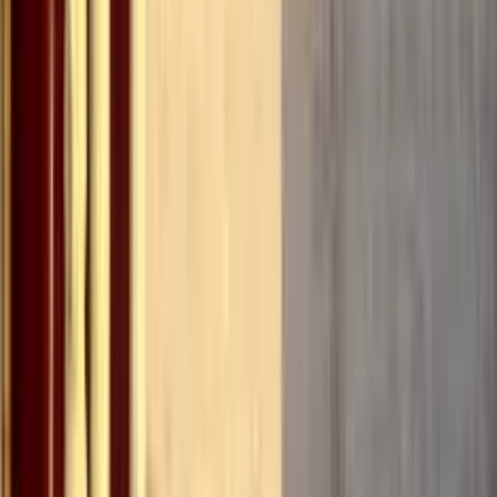
0.0
/5
HOT SLOT
Gioco Gratis
Champions of Rome
Add to
favorites
Yggdrasil
•