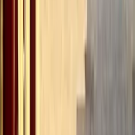
0.0
/5
Gioco Gratis
Legion X
Add to
favorites
Nolimit city
•