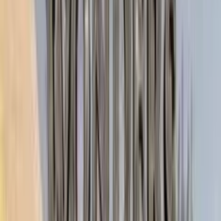
Nessuna slot preferita ancora
Inizia ad aggiungere slot ai tuoi preferiti!
HOME
/
Tutte le Slot
/
IMPERO ROMANO
Slot Online a tema Impero Romano
Le slot machine online a tema Impero Romano immergono i
giocatori in un'epica avventura attraverso la storia, dove la
fortuna si intreccia con gladiatori, imperatori e simboli
dell'Antica Roma, rendendo ogni spin un'esperienza ricca di
fascino e potenza. Punta sui migliori combattenti, mentre
ripercorri la grandezza di Roma!
Show more