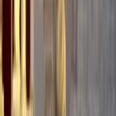
0.0
/5
Gioco Gratis
Glorious Rome
Add to
favorites
Pragmatic Play
•