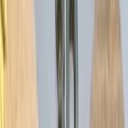
4.0
/5
Gioco Gratis
Centurion Big Money
Add to
favorites
Inspired
•