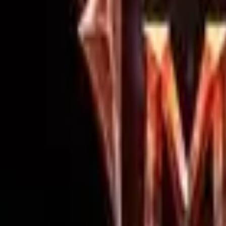
3.6
/5