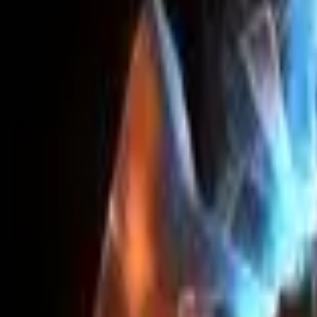
Bonus Benvenuto
Bonus Benvenuto
Bonus Senza Deposito
Free Spin (Giri Gratis)
Notizie
Link Rapidi
Slot Gratis
Bonus Casino
Casino Online
My Favorite Games
No favorite games yet