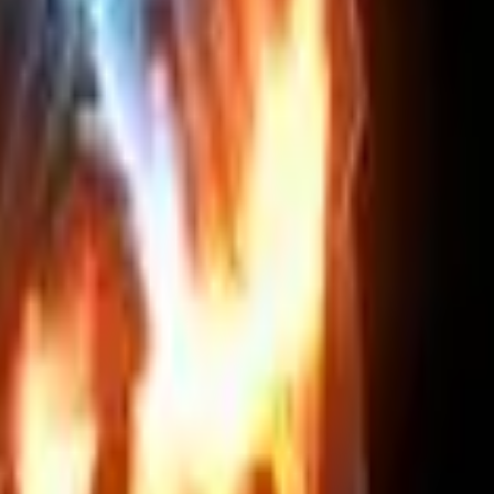
tuna con il brivido e l'oscurità tipica dei racconti sui non
spaventose.