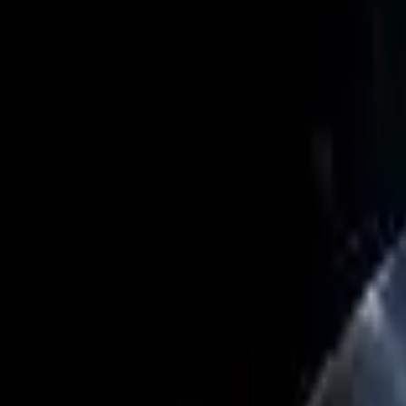
Bonus Benvenuto
Bonus Benvenuto
Bonus Senza Deposito
Free Spin (Giri Gratis)
Notizie
Slot Gratis
Bonus Casino
Casino Online
Menu
Slot Machine
Tutte le Slot
Più Giocati
Novità