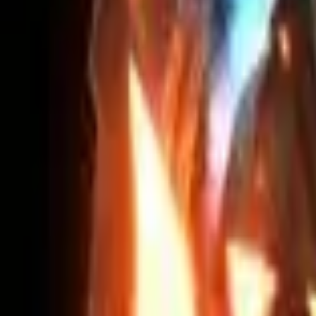
Start adding games to your favorites!
HOME
/
Tutte le Slot
/
VAMPIRI
Slot Online a tema Vampiri
Le slot machine online a tema Vampiri offrono un'esperienza di gi
morti, rendendo queste slot machine perfette per tutti coloro c
Show more
Gioco Gratis
Haunted House Megaways
Add to
favorites
Mag
•