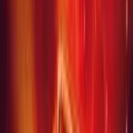
Casino Online
Elenco Casino Italiani
Slot Soldi Veri
Casinò
Live
StarVegas
AdmiralBet
Starcasino
888
Casino
Snai
Betflag
Leovegas
Lottomatica
Bonus Benvenuto
Bonus Benvenuto
Bonus Senza Deposito
Free Spin (Giri Gratis)
Notizie
Slot Gratis
Bonus Casino
Casino Online
Menu