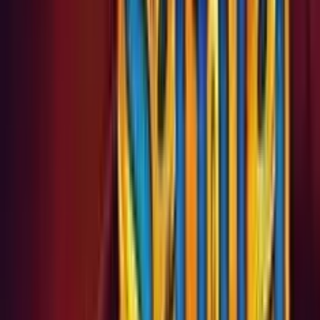
1.0
/5
Gioco Gratis
Book Of Oil
Add to
favorites
Endorphina
•