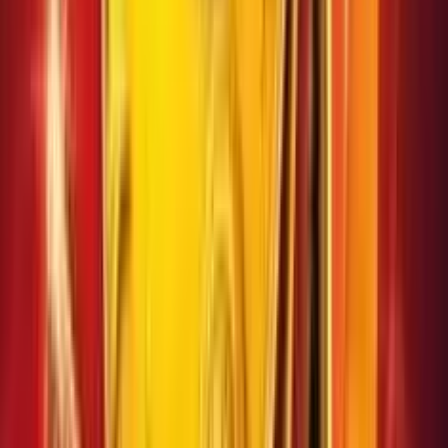
4.0
/5
Gioco Gratis
Book of Ra Temple
Add to
favorites
Novomatic
•