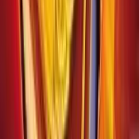
0.0
/5
Gioco Gratis
Book of Ra Win Ways
Add to
favorites
Novomatic
•