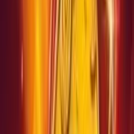
Nessuna slot preferita ancora
Inizia ad aggiungere slot ai tuoi preferiti!
HOME
/
Tutte le Slot
/
LIBRO
Slot Online a tema Libro
Le slot machine del tipo "Book Of" offrono un'esperienza di
gioco avvincente e misteriosa, basata su libri magici che
rivelano simboli e funzioni bonus, trasportando i giocatori in
viaggi esotici e avventure archeologiche alla ricerca di tesori
nascosti. Il simbolo Libro è sempre sia il Wild sia lo Scatter
del gioco.
Show more