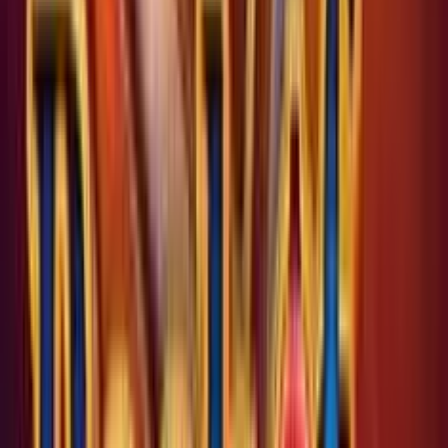
Pragmatic Play
•