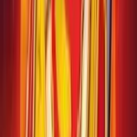
2.0
/5
Gioco Gratis
Book of Ra Deluxe
Add to
favorites
Novomatic
•