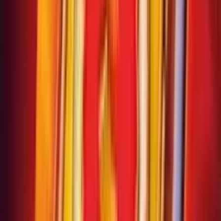
Book of Ra
Add to
favorites
Novomatic
•