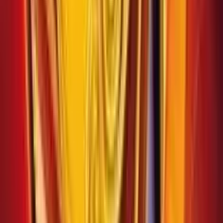
Add to
favorites
Pragmatic Play
•