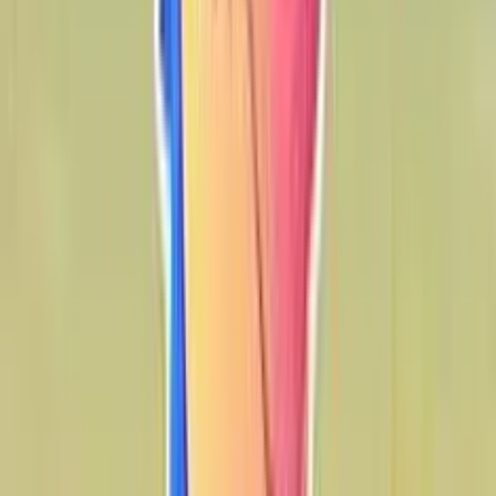
Fowl Play London
Add to
favorites
Mag
•