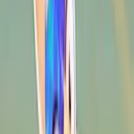
Gioco Gratis
Fowl Play Gallina
Add to
favorites
Mag
•