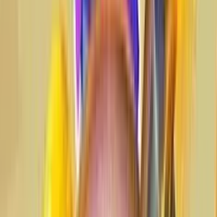
4.0
/5
Gioco Gratis
Cash Bunny
Add to
favorites
Mag
•