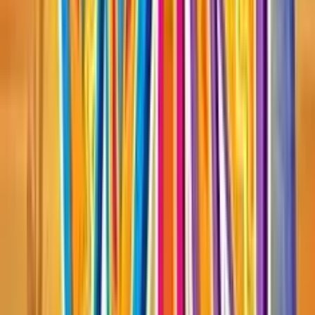
4.0
/5
Gioco Gratis
Bee Hive Bonanza
Add to
favorites
NetEnt
•