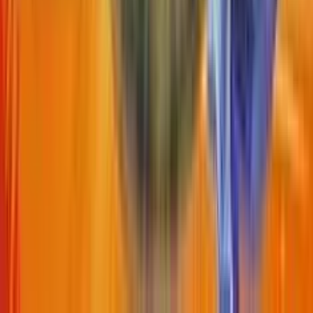
5.0
/5
Gioco Gratis
Nitropolis 5
Add to
favorites
ELK Studios
•