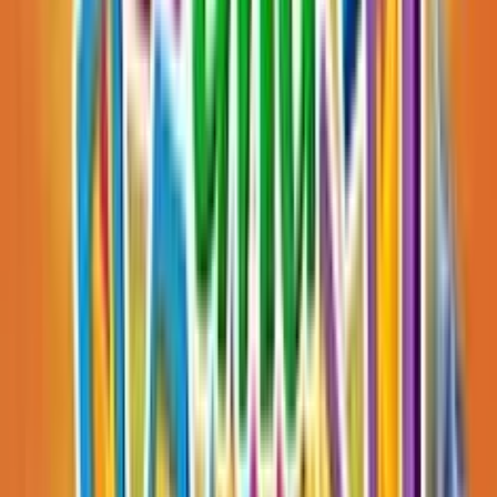
4.7
/5
Gioco Gratis
Lord Of North
Add to
favorites
WorldMatch
•