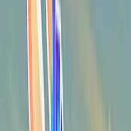
Snai
Betflag
Leovegas
Lottomatica
Bonus Benvenuto
Bonus Benvenuto
Bonus Senza Deposito
Free Spin (Giri Gratis)
Notizie
Link Rapidi
Slot Gratis
Bonus Casino
Casino Online
I miei giochi preferiti