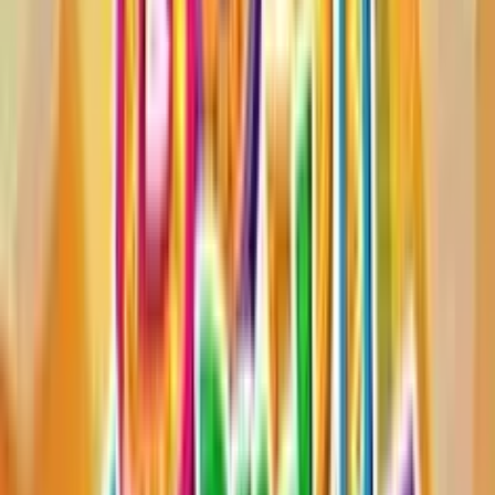
2.0
/5
HOT SLOT
Gioco Gratis
Pirots 3