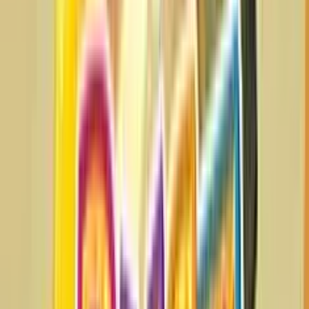
5.0
/5
Gioco Gratis
Wild Wolf