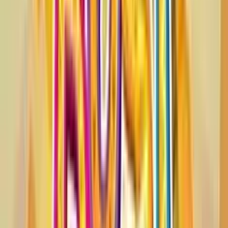
0.0
/5
Gioco Gratis
Cats
Add to
favorites
IGT
•