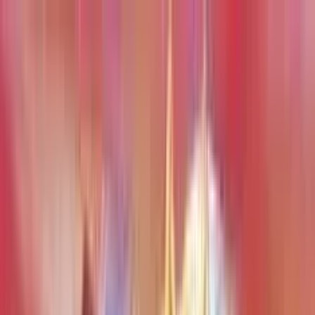
Il gioco è vietato ai minori e può causare dipendenza
patologica - probabilità di vincita
Gaming Report
Gaming Report
Slot Machine
Tutte le Slot
Più Giocati
Novità
Slot Sofware
Slot Bar
Slot
Egitto
Megaways
Altri Giochi
Roulette
Blackjack
Video Poker
Baccarat
Poker