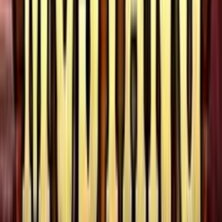
Add to
favorites
Pragmatic Play
•