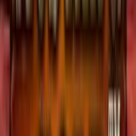
0.0
/5
Gioco Gratis
Weight of the Gun
Add to
favorites
Lady Luck
•