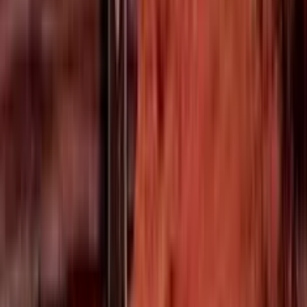
0.0
/5
Gioco Gratis
Wild Duel
Add to
favorites
Peter and Sons
•