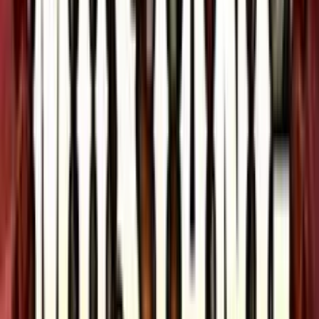
0.0
/5
Gioco Gratis
Wild Trigger
Add to
favorites
Play'n Go
•