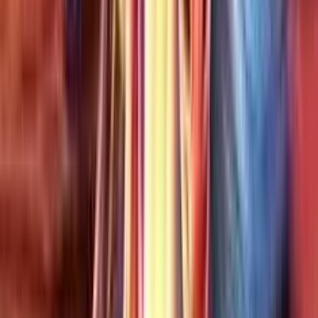
4.0
/5
Gioco Gratis
Wild West Girls
Add to
favorites
Onlyplay
•