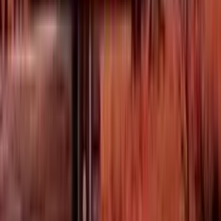
0.0
/5
Gioco Gratis
Tombstone No Mercy
Add to
favorites
Nolimit city
•