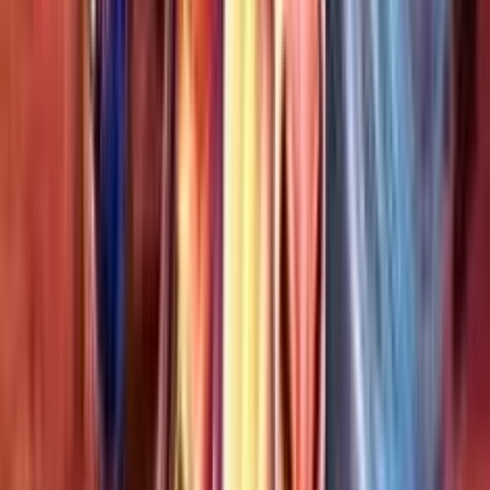
3.0
/5
Gioco Gratis
Bounty Hunters
Add to
favorites
Nolimit city
•