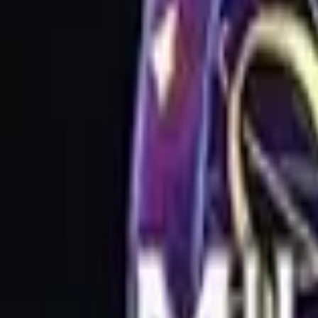
Bonus Benvenuto
Bonus Benvenuto
Bonus Senza Deposito
Free Spin (Giri Gratis)
Notizie
Link Rapidi
Slot Gratis
Bonus Casino
Casino Online
My Favorite Games
No favorite games yet