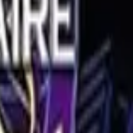
i possono rivivere le emozioni delle loro serie TV e film
ole più famose.