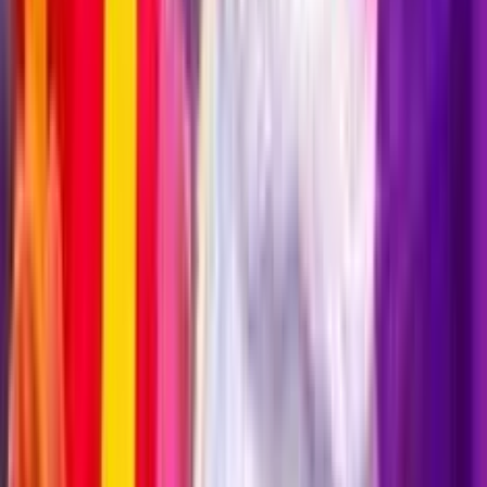
0.0
/5
Gioco Gratis
Spinachos