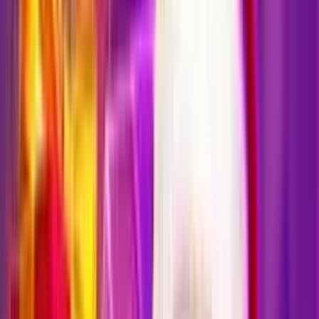
5.0
/5
Gioco Gratis
Spooky Carnival
Add to
favorites
Red Tiger
•