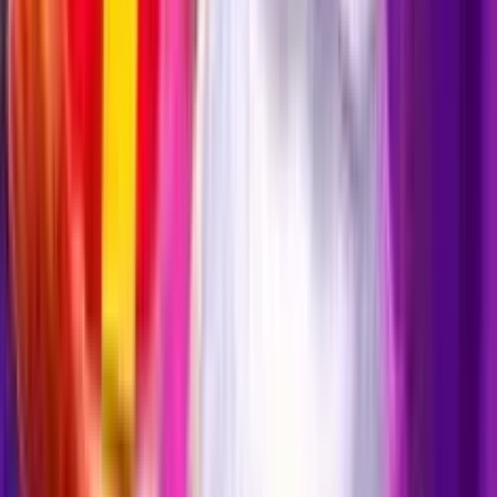
Add to
favorites
Felix Gaming
•