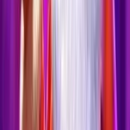
0.0
/5
Gioco Gratis
Christmas Gold Digger
Add to
favorites
iSoftBet
•