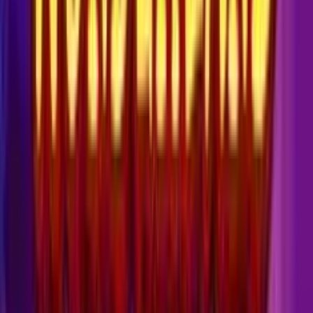
5.0
/5
Gioco Gratis
Pela el Reno
Add to
favorites
WorldMatch
•