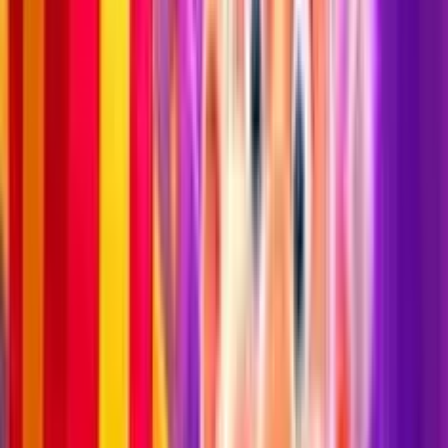
Add to
favorites
Red Tiger
•