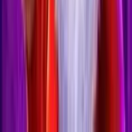
0.0
/5
Gioco Gratis
Songkran Holidays
Add to
favorites
WorldMatch
•